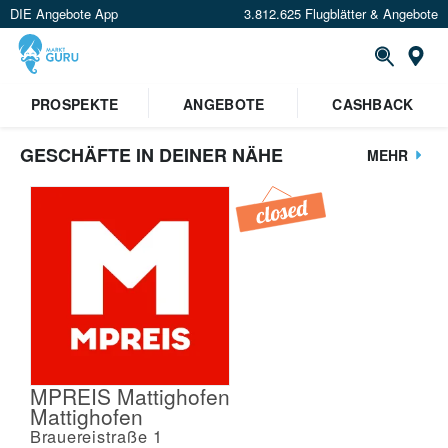
DIE Angebote App
3.812.625 Flugblätter & Angebote
St
PROSPEKTE
ANGEBOTE
CASHBACK
GESCHÄFTE IN DEINER NÄHE
MEHR
MPREIS Mattighofen
Mattighofen
Brauereistraße 1