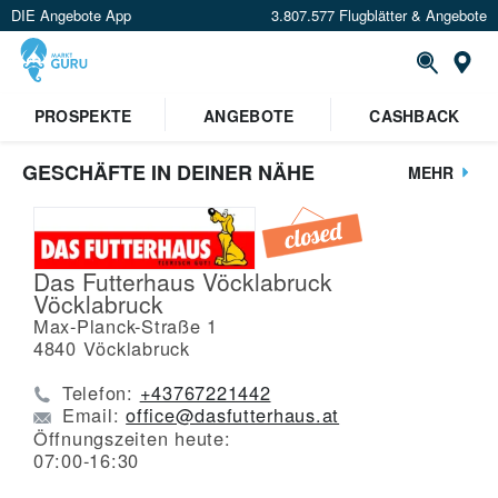
DIE Angebote App
3.807.577 Flugblätter & Angebote
St
PROSPEKTE
ANGEBOTE
CASHBACK
GESCHÄFTE IN DEINER NÄHE
MEHR
Das Futterhaus Vöcklabruck
Vöcklabruck
Max-Planck-Straße 1
4840
Vöcklabruck
Telefon:
+43767221442
Email:
office@dasfutterhaus.at
Öffnungszeiten heute:
07:00-16:30