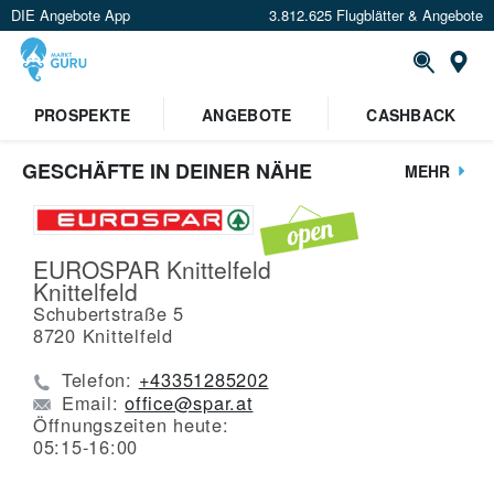
DIE Angebote App
3.812.625 Flugblätter & Angebote
St
PROSPEKTE
ANGEBOTE
CASHBACK
GESCHÄFTE IN DEINER NÄHE
MEHR
EUROSPAR Knittelfeld
Knittelfeld
Schubertstraße 5
8720
Knittelfeld
Telefon:
+43351285202
Email:
office@spar.at
Öffnungszeiten heute:
05:15-16:00