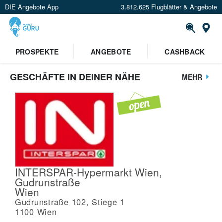
DIE Angebote App
3.812.625 Flugblätter & Angebote
St
PROSPEKTE
ANGEBOTE
CASHBACK
GESCHÄFTE IN DEINER NÄHE
MEHR
INTERSPAR-Hypermarkt Wien,
Gudrunstraße
Wien
Gudrunstraße 102, Stiege 1
1100
Wien