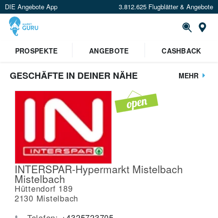
DIE Angebote App
3.812.625 Flugblätter & Angebote
St
PROSPEKTE
ANGEBOTE
CASHBACK
GESCHÄFTE IN DEINER NÄHE
MEHR
INTERSPAR-Hypermarkt Mistelbach
Mistelbach
Hüttendorf 189
2130
Mistelbach
Telefon:
+4325723705