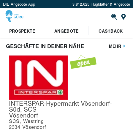
DIE Angebote App
3.812.625 Flugblätter & Angebote
St
PROSPEKTE
ANGEBOTE
CASHBACK
GESCHÄFTE IN DEINER NÄHE
MEHR
INTERSPAR-Hypermarkt Vösendorf-
Süd, SCS
Vösendorf
SCS, Westring
2334
Vösendorf