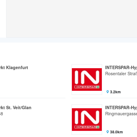
t Klagenfurt
INTERSPAR-Hyp
Rosentaler Stra
3.2km
t St. Veit/Glan
INTERSPAR-Hyp
38
Ringmauergass
38.0km