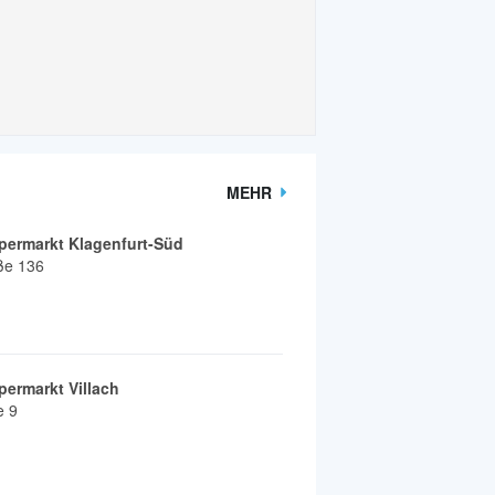
MEHR
ermarkt Klagenfurt-Süd
ße 136
ermarkt Villach
e 9