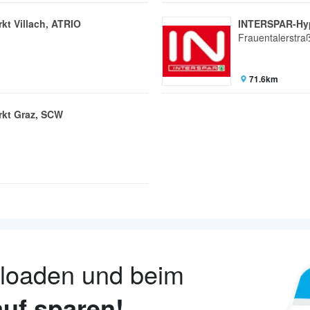
t Villach, ATRIO
INTERSPAR-Hyp
Frauentalerstra
71.6km
kt Graz, SCW
nloaden und beim
uf sparen!