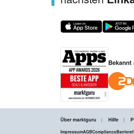
Bekannt 
Über marktguru
Hilfe
P
Impressum
AGB
Compliance
Barriere