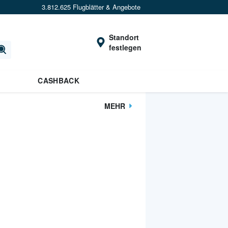
3.812.625 Flugblätter & Angebote
Standort
festlegen
CASHBACK
MEHR