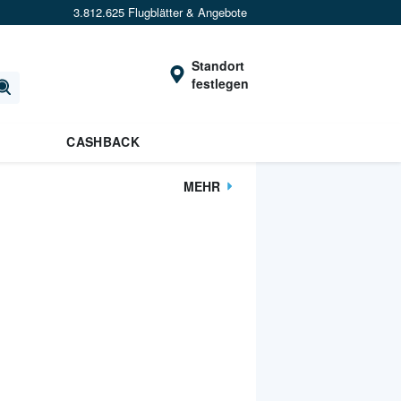
3.812.625 Flugblätter & Angebote
Standort
festlegen
CASHBACK
MEHR