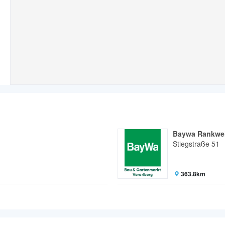
Baywa Rankwei
Stiegstraße 51
363.8km