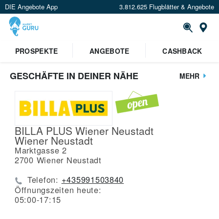
DIE Angebote App
3.812.625 Flugblätter & Angebote
St
PROSPEKTE
ANGEBOTE
CASHBACK
GESCHÄFTE IN DEINER NÄHE
MEHR
BILLA PLUS Wiener Neustadt
Wiener Neustadt
Marktgasse 2
2700
Wiener Neustadt
Telefon:
+435991503840
Öffnungszeiten heute:
05:00-17:15