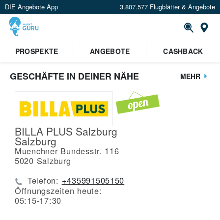
DIE Angebote App
3.807.577 Flugblätter & Angebote
St
PROSPEKTE
ANGEBOTE
CASHBACK
GESCHÄFTE IN DEINER NÄHE
MEHR
BILLA PLUS Salzburg
Salzburg
Muenchner Bundesstr. 116
5020
Salzburg
Telefon:
+435991505150
Öffnungszeiten heute:
05:15-17:30