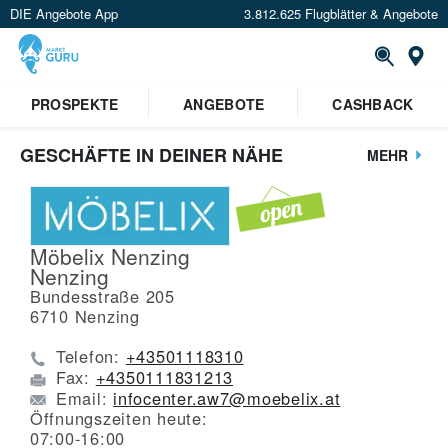
DIE Angebote App
3.812.625 Flugblätter & Angebote
St
PROSPEKTE
ANGEBOTE
CASHBACK
GESCHÄFTE IN DEINER NÄHE
MEHR
Möbelix Nenzing
Nenzing
Bundesstraße 205
6710
Nenzing
Telefon:
+43501118310
Fax:
+4350111831213
Email:
infocenter.aw7@moebelix.at
Öffnungszeiten heute:
07:00-16:00