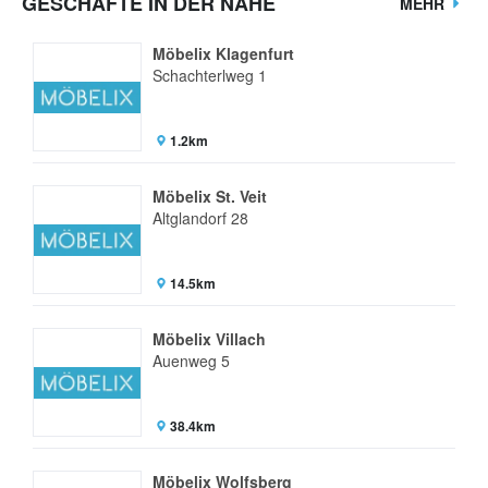
GESCHÄFTE IN DER NÄHE
MEHR
Möbelix Klagenfurt
Schachterlweg 1
1.2km
Möbelix St. Veit
Altglandorf 28
14.5km
Möbelix Villach
Auenweg 5
38.4km
Möbelix Wolfsberg