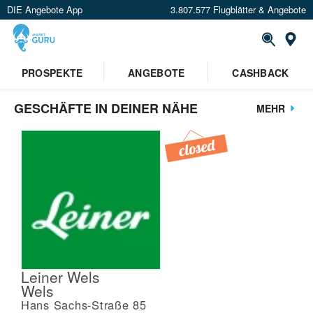
DIE Angebote App
3.807.577 Flugblätter & Angebote
St
PROSPEKTE
ANGEBOTE
CASHBACK
GESCHÄFTE IN DEINER NÄHE
MEHR
Leiner Wels
Wels
Hans Sachs-Straße 85