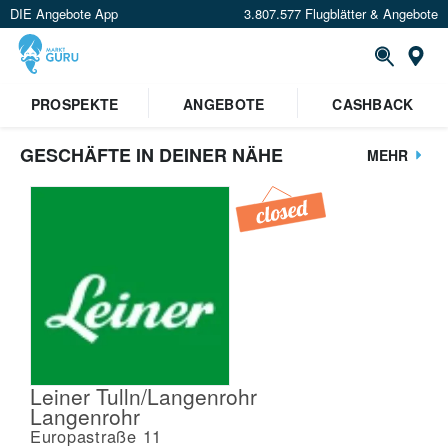
DIE Angebote App
3.807.577 Flugblätter & Angebote
St
PROSPEKTE
ANGEBOTE
CASHBACK
GESCHÄFTE IN DEINER NÄHE
MEHR
Leiner Tulln/Langenrohr
Langenrohr
Europastraße 11