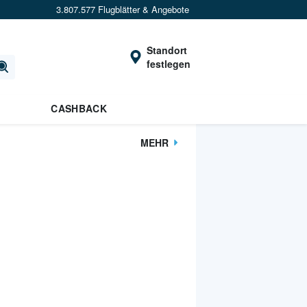
3.807.577 Flugblätter & Angebote
Standort
festlegen
CASHBACK
MEHR