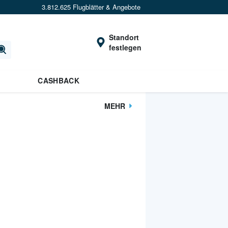
3.812.625 Flugblätter & Angebote
Standort
festlegen
CASHBACK
MEHR