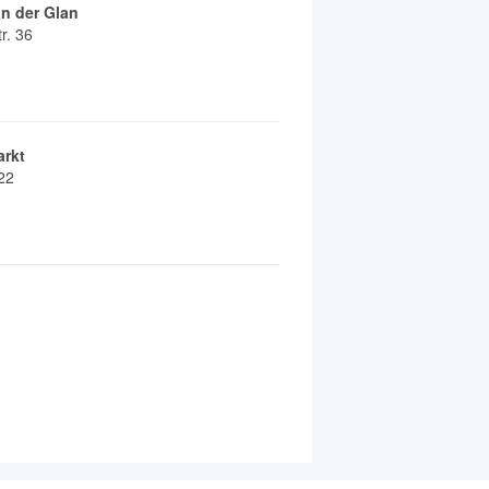
 an der Glan
r. 36
arkt
22