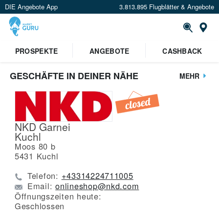
DIE Angebote App
3.813.895 Flugblätter & Angebote
St
PROSPEKTE
ANGEBOTE
CASHBACK
GESCHÄFTE IN DEINER NÄHE
MEHR
NKD Garnei
Kuchl
Moos 80 b
5431
Kuchl
Telefon:
+43314224711005
Email:
onlineshop@nkd.com
Öffnungszeiten heute:
Geschlossen