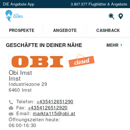
DIE Angebote App
3.807.577 Flugblätter & Angebote
St
PROSPEKTE
ANGEBOTE
CASHBACK
GESCHÄFTE IN DEINER NÄHE
MEHR
Obi Imst
Imst
Industriezone 29
6460
Imst
Telefon:
+435412651290
Fax:
+4354126512920
Email:
markta115@obi.at
Öffnungszeiten heute:
06:00-16:30