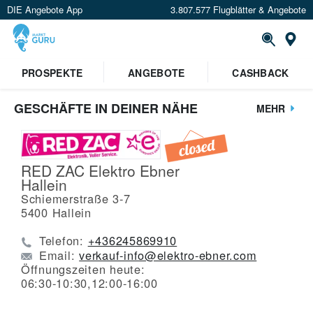
DIE Angebote App
3.807.577 Flugblätter & Angebote
St
PROSPEKTE
ANGEBOTE
CASHBACK
GESCHÄFTE IN DEINER NÄHE
MEHR
RED ZAC Elektro Ebner
Hallein
Schiemerstraße 3-7
5400
Hallein
Telefon:
+436245869910
Email:
verkauf-info@elektro-ebner.com
Öffnungszeiten heute:
06:30-10:30,12:00-16:00