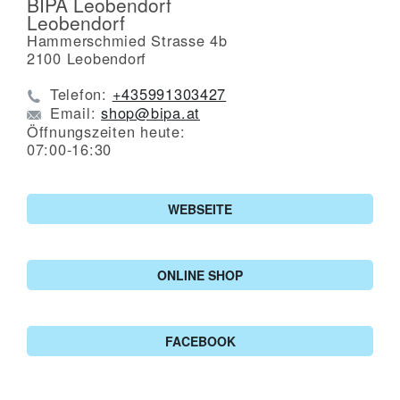
BIPA Leobendorf
Leobendorf
Hammerschmied Strasse 4b
2100
Leobendorf
Telefon:
+435991303427
Email:
shop@bipa.at
Öffnungszeiten heute:
07:00-16:30
WEBSEITE
ONLINE SHOP
FACEBOOK