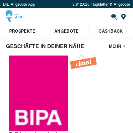
DIE Angebote App
3.812.625 Flugblätter & Angebote
St
PROSPEKTE
ANGEBOTE
CASHBACK
GESCHÄFTE IN DEINER NÄHE
MEHR