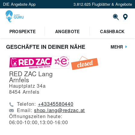
DIE Angebote App
3.812.625 Flugblätter & Angebote
St
PROSPEKTE
ANGEBOTE
CASHBACK
GESCHÄFTE IN DEINER NÄHE
MEHR
RED ZAC Lang
Arnfels
Hauptplatz 34a
8454
Arnfels
Telefon:
+43345580440
Email:
shop.lang@redzac.at
Öffnungszeiten heute:
06:00-10:00,13:00-16:00