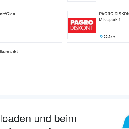
it/Glan
PAGRO DISKON
Milesipark 1
22.8km
kermarkt
nloaden und beim