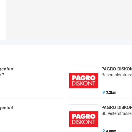
enfurt
PAGRO DISKONT
e 7
Rosentalerstras
3.2km
enfurt
PAGRO DISKONT
St. Veiterstrass
4.0km