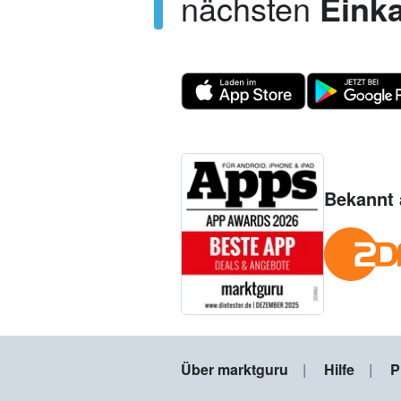
nächsten
Einka
Bekannt 
Über marktguru
Hilfe
P