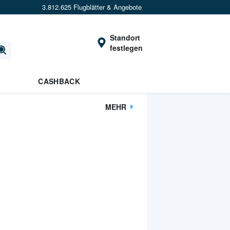
3.812.625 Flugblätter & Angebote
Standort
festlegen
CASHBACK
MEHR