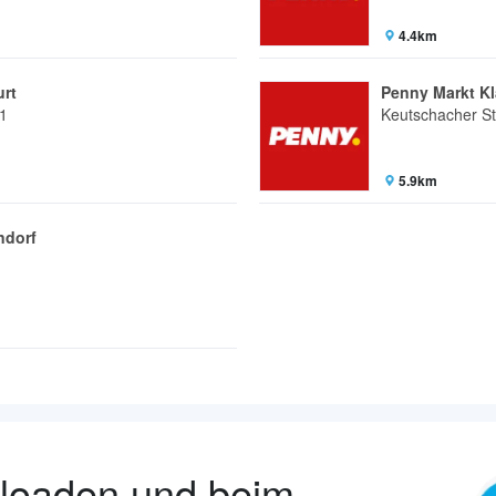
4.4km
urt
Penny Markt Kl
 1
Keutschacher S
5.9km
ndorf
nloaden und beim