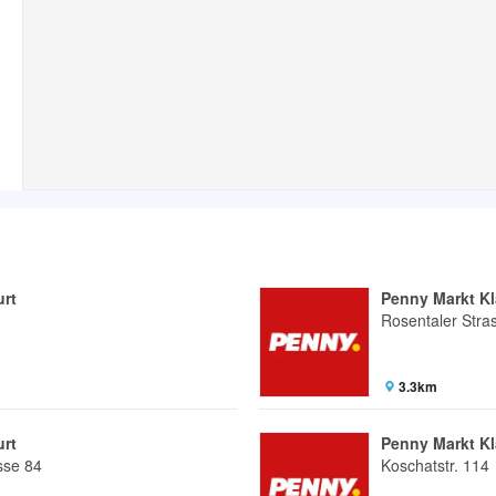
urt
Penny Markt Kl
Rosentaler Stra
3.3km
urt
Penny Markt Kl
sse 84
Koschatstr. 114