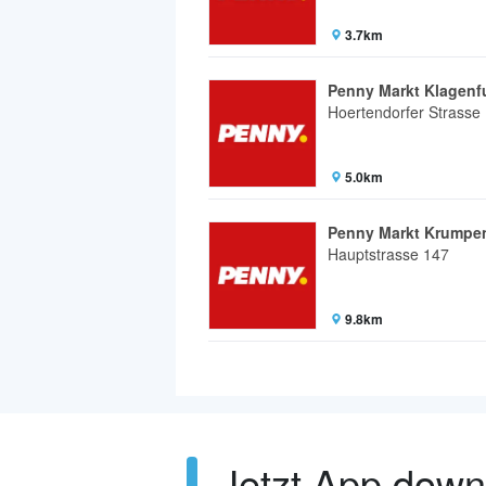
3.7km
Penny Markt Klagenf
Hoertendorfer Strasse
5.0km
Penny Markt Krumpe
Hauptstrasse 147
9.8km
Jetzt App dow