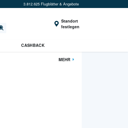
3.812.625 Flugblätter & Angebote
Standort
festlegen
CASHBACK
MEHR