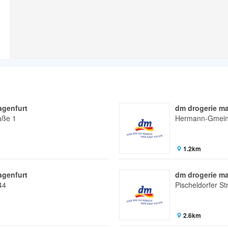
agenfurt
dm drogerie ma
aße 1
Hermann-Gmeine
1.2km
agenfurt
dm drogerie ma
44
Pischeldorfer S
2.6km