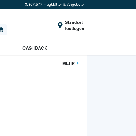
3.807.577 Flugblätter & Angebote
Standort
festlegen
CASHBACK
MEHR