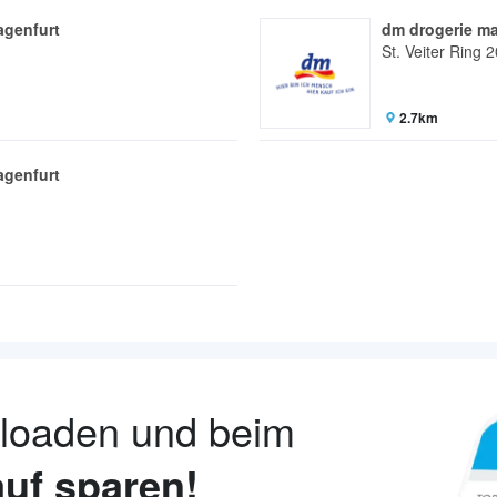
agenfurt
dm drogerie ma
St. Veiter Ring 2
2.7km
agenfurt
nloaden und beim
uf sparen!