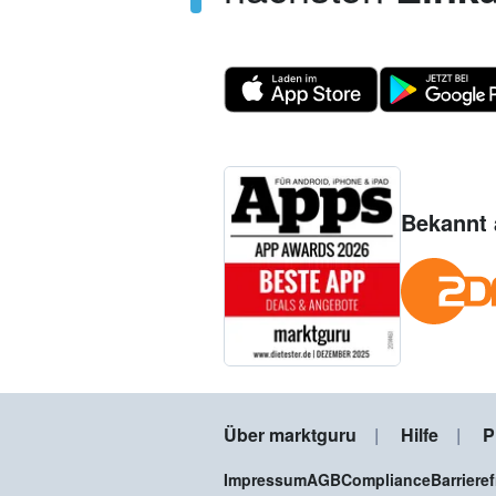
Bekannt 
Über marktguru
Hilfe
P
Impressum
AGB
Compliance
Barriere