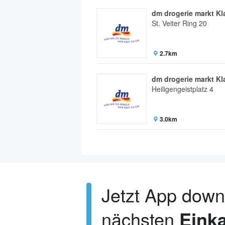
dm drogerie markt Kl
St. Veiter Ring 20
2.7km
dm drogerie markt Kl
Heiligengeistplatz 4
3.0km
Jetzt App dow
nächsten
Einka