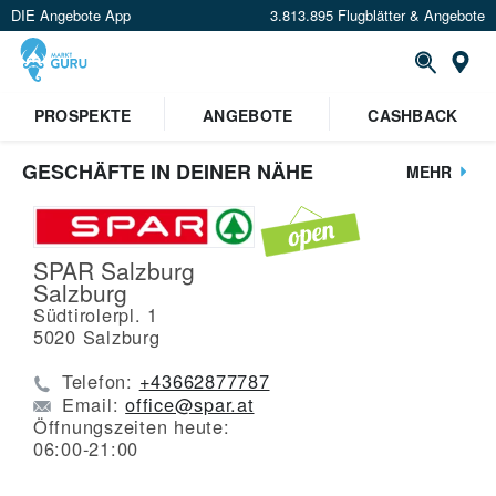
DIE Angebote App
3.813.895 Flugblätter & Angebote
St
PROSPEKTE
ANGEBOTE
CASHBACK
GESCHÄFTE IN DEINER NÄHE
MEHR
SPAR Salzburg
Salzburg
Südtirolerpl. 1
5020
Salzburg
Telefon:
+43662877787
Email:
office@spar.at
Öffnungszeiten heute:
06:00-21:00