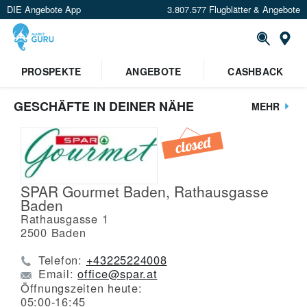
DIE Angebote App
3.807.577 Flugblätter & Angebote
St
PROSPEKTE
ANGEBOTE
CASHBACK
GESCHÄFTE IN DEINER NÄHE
MEHR
SPAR Gourmet Baden, Rathausgasse
Baden
Rathausgasse 1
2500
Baden
Telefon:
+43225224008
Email:
office@spar.at
Öffnungszeiten heute:
05:00-16:45