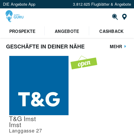
DIE Angebote App
3.812.625 Flugblätter & Angebote
St
PROSPEKTE
ANGEBOTE
CASHBACK
GESCHÄFTE IN DEINER NÄHE
MEHR
T&G Imst
Imst
Langgasse 27