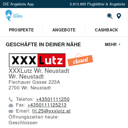
DIE Angebote App
3.813.895 Flugblätter & Angebote
St
PROSPEKTE
ANGEBOTE
CASHBACK
GESCHÄFTE IN DEINER NÄHE
MEHR
XXXLutz Wr. Neustadt
Wr. Neustadt
Fischauer Gasse 223A
2700
Wr. Neustadt
Telefon:
+43501111250
Fax:
+4350111125213
Email:
fil.25@xxxlutz.at
Öffnungszeiten heute:
Geschlossen