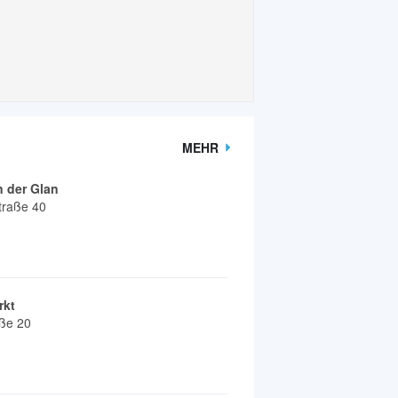
MEHR
n der Glan
traße 40
rkt
ße 20