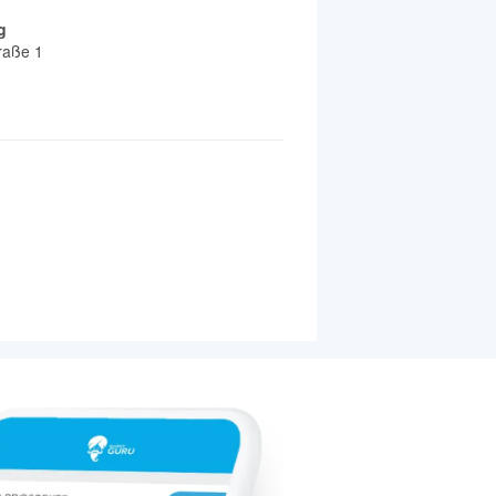
g
raße 1