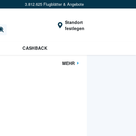
3.812.625 Flugblätter & Angebote
Standort
festlegen
CASHBACK
MEHR