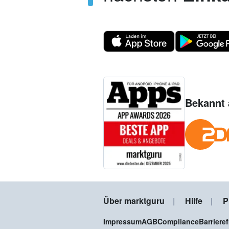
Bekannt 
Über marktguru
Hilfe
P
Impressum
AGB
Compliance
Barriere