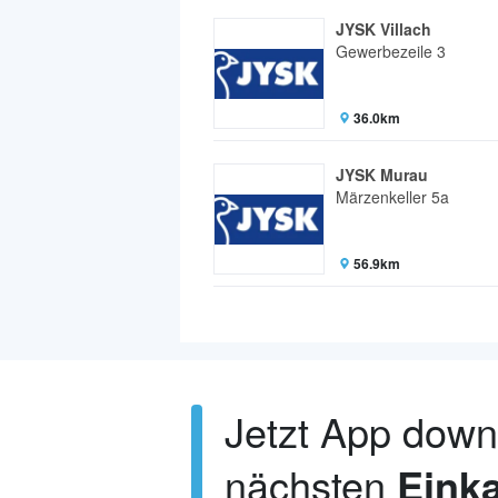
JYSK Villach
Gewerbezeile 3
36.0km
JYSK Murau
Märzenkeller 5a
56.9km
Jetzt App dow
nächsten
Einka