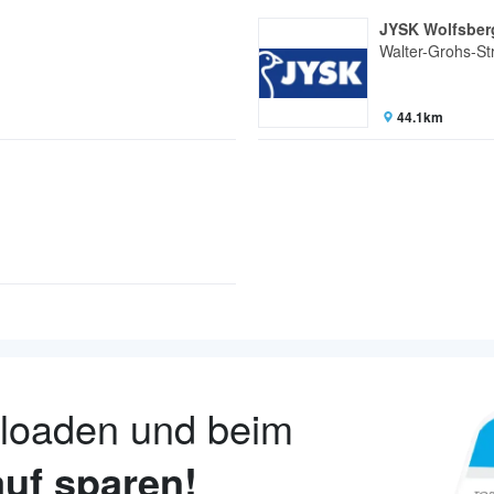
JYSK Wolfsber
Walter-Grohs-St
44.1km
nloaden und beim
uf sparen!