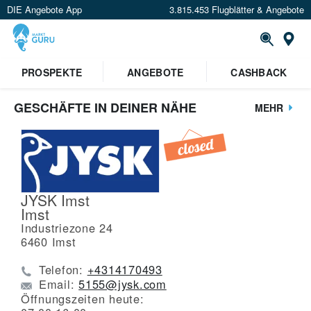
DIE Angebote App
3.815.453 Flugblätter & Angebote
St
PROSPEKTE
ANGEBOTE
CASHBACK
GESCHÄFTE IN DEINER NÄHE
MEHR
JYSK Imst
Imst
Industriezone 24
6460
Imst
Telefon:
+4314170493
Email:
5155@jysk.com
Öffnungszeiten heute: