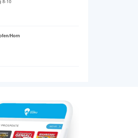
 8-10
ofen/Horn