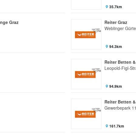
35.7km
änge Graz
Reiter Graz
Weblinger Gürte
94.3km
Reiter Betten 
Leopold-Figl-St
94.9km
Reiter Betten 
Gewerbepark 1
161.7km