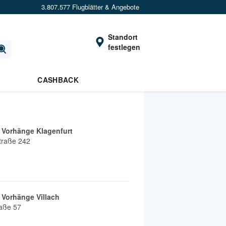
3.807.577 Flugblätter & Angebote
Standort
festlegen
CASHBACK
& Vorhänge Klagenfurt
traße 242
& Vorhänge Villach
raße 57