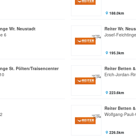
188.0km
änge Wr. Neustadt
Reiter Wr. Neus
se 6
Josef-Feichting
195.3km
nge St. Pölten/Traisencenter
Reiter Betten 
 10
Erich-Jordan-Ri
223.6km
Reiter Betten 
 2
Wolfgang-Pauli
226.5km