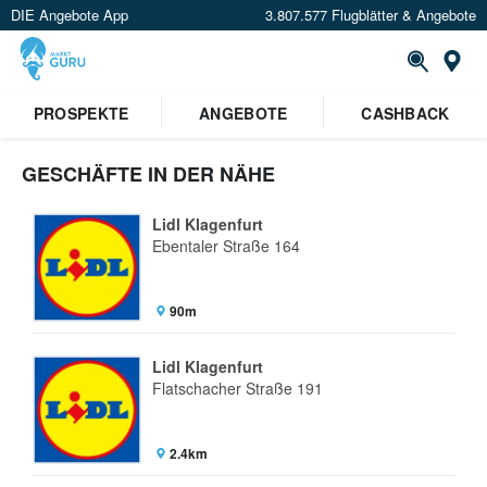
DIE Angebote App
3.807.577 Flugblätter & Angebote
St
PROSPEKTE
ANGEBOTE
CASHBACK
GESCHÄFTE IN DER NÄHE
Lidl Klagenfurt
Ebentaler Straße 164
90m
Lidl Klagenfurt
Flatschacher Straße 191
2.4km