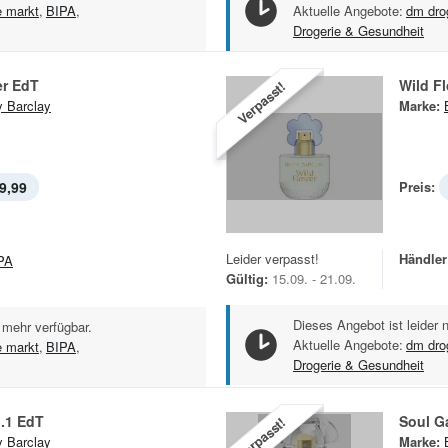
e markt
,
BIPA
,
Aktuelle Angebote:
dm dro
Drogerie & Gesundheit
er EdT
Wild F
Verpasst!
y Barclay
Marke:
9,99
Preis:
Leider verpasst!
Händler
PA
Gültig:
15.09. - 21.09.
Dieses Angebot ist leider 
 mehr verfügbar.
Aktuelle Angebote:
dm dro
e markt
,
BIPA
,
Drogerie & Gesundheit
.1 EdT
Soul G
Verpasst!
y Barclay
Marke: