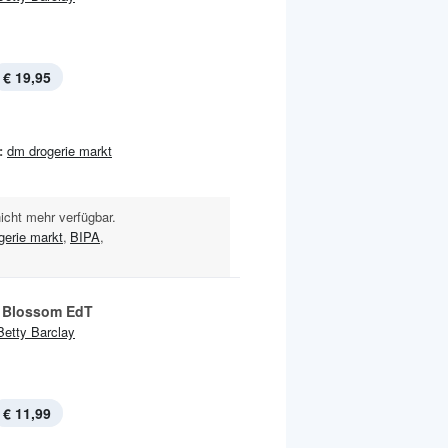
€ 19,95
:
dm drogerie markt
nicht mehr verfügbar.
gerie markt
,
BIPA
,
 Blossom EdT
Betty Barclay
€ 11,99