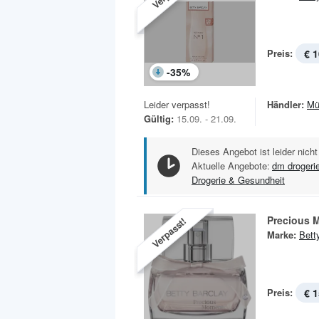
Preis:
€ 1
-
35
%
Leider verpasst!
Händler:
Mü
Gültig:
15.09. - 21.09.
Dieses Angebot ist leider nicht
Aktuelle Angebote:
dm drogeri
Drogerie & Gesundheit
Precious 
Verpasst!
Marke:
Bett
Preis:
€ 1