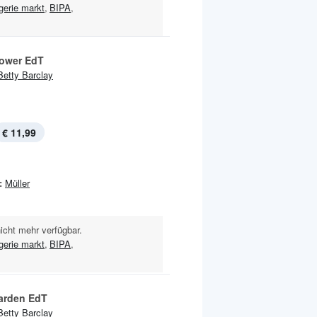
gerie markt
,
BIPA
,
lower EdT
Betty Barclay
€ 11,99
:
Müller
nicht mehr verfügbar.
gerie markt
,
BIPA
,
arden EdT
Betty Barclay