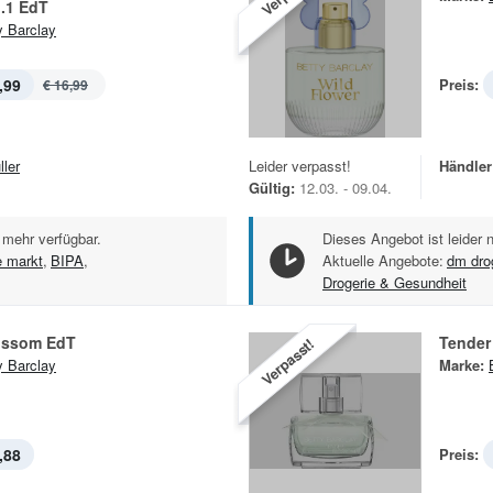
.1 EdT
y Barclay
,99
Preis:
€ 16,99
ller
Leider verpasst!
Händler
Gültig:
12.03. - 09.04.
 mehr verfügbar.
Dieses Angebot ist leider 
e markt
,
BIPA
,
Aktuelle Angebote:
dm dro
Drogerie & Gesundheit
ossom EdT
Tender
Verpasst!
y Barclay
Marke:
,88
Preis: