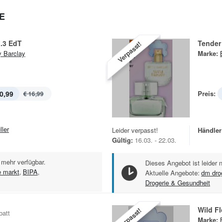
E
.3 EdT
Tender
Verpasst!
y Barclay
Marke:
0,99
Preis:
€ 16,99
ller
Leider verpasst!
Händler
Gültig:
16.03. - 22.03.
 mehr verfügbar.
Dieses Angebot ist leider 
e markt
,
BIPA
,
Aktuelle Angebote:
dm dro
Drogerie & Gesundheit
Wild F
Verpasst!
batt
Marke: