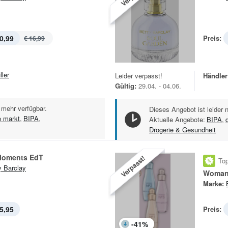
0,99
Preis:
€ 16,99
ller
Leider verpasst!
Händler
Gültig:
29.04. - 04.06.
 mehr verfügbar.
Dieses Angebot ist leider 
e markt
,
BIPA
,
Aktuelle Angebote:
BIPA
,
Drogerie & Gesundheit
Moments EdT
Verpasst!
Top
y Barclay
Woman
Marke:
5,95
Preis:
-
41
%