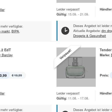
Leider verpasst!
Händler
ller
Gültig:
15.09. - 21.09.
Dieses Angebot ist leider 
 mehr verfügbar.
Aktuelle Angebote:
dm dro
e markt
,
BIPA
,
Drogerie & Gesundheit
.2 EdT
Tender
Verpasst!
y Barclay
Marke:
0,99
Preis:
€ 16,99
ller
Leider verpasst!
Händler
Gültig:
11.08. - 17.08.
 mehr verfügbar.
Dieses Angebot ist leider 