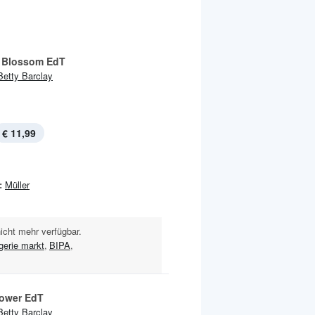
 Blossom EdT
Betty Barclay
€ 11,99
:
Müller
nicht mehr verfügbar.
gerie markt
,
BIPA
,
lower EdT
Betty Barclay