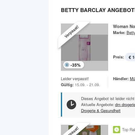
BETTY BARCLAY ANGEBOT
Woman No
Verpasst!
Marke:
Bett
Preis:
€ 1
-
35
%
Leider verpasst!
Händler:
Mü
Gültig:
15.09. - 21.09.
Dieses Angebot ist leider nicht
Aktuelle Angebote:
dm drogeri
Drogerie & Gesundheit
Verpasst!
Top Ra