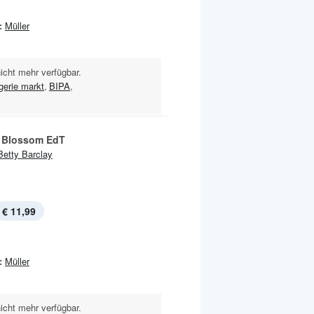
:
Müller
nicht mehr verfügbar.
gerie markt
,
BIPA
,
 Blossom EdT
Betty Barclay
€ 11,99
:
Müller
nicht mehr verfügbar.