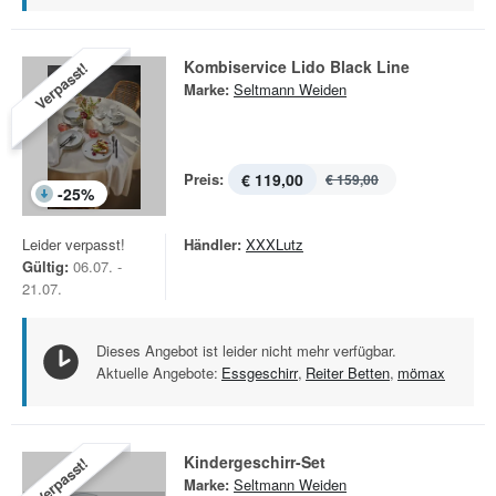
Kombiservice Lido Black Line
Verpasst!
Marke:
Seltmann Weiden
Preis:
€ 119,00
€ 159,00
-
25
%
Leider verpasst!
Händler:
XXXLutz
Gültig:
06.07. -
21.07.
Dieses Angebot ist leider nicht mehr verfügbar.
Aktuelle Angebote:
Essgeschirr
,
Reiter Betten
,
mömax
Kindergeschirr-Set
Verpasst!
Marke:
Seltmann Weiden