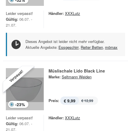
-
32
%
Leider verpasst!
Händler:
XXXLutz
Gültig:
06.07. -
21.07.
Dieses Angebot ist leider nicht mehr verfügbar.
Aktuelle Angebote:
Essgeschirr
,
Reiter Betten
,
mömax
Müslischale Lido Black Line
Verpasst!
Marke:
Seltmann Weiden
Preis:
€ 9,99
€ 12,99
-
23
%
Leider verpasst!
Händler:
XXXLutz
Gültig:
06.07. -
21.07.