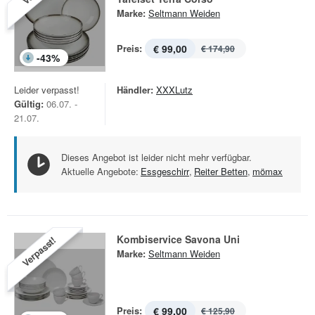
Marke:
Seltmann Weiden
Preis:
€ 99,00
€ 174,90
-
43
%
Leider verpasst!
Händler:
XXXLutz
Gültig:
06.07. -
21.07.
Dieses Angebot ist leider nicht mehr verfügbar.
Aktuelle Angebote:
Essgeschirr
,
Reiter Betten
,
mömax
Kombiservice Savona Uni
Verpasst!
Marke:
Seltmann Weiden
Preis:
€ 99,00
€ 125,90