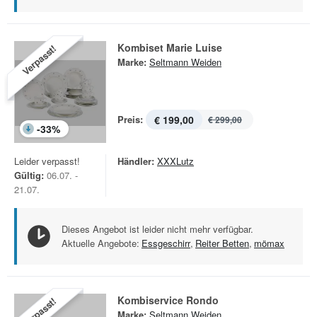
Kombiset Marie Luise
Verpasst!
Marke:
Seltmann Weiden
Preis:
€ 199,00
€ 299,00
-
33
%
Leider verpasst!
Händler:
XXXLutz
Gültig:
06.07. -
21.07.
Dieses Angebot ist leider nicht mehr verfügbar.
Aktuelle Angebote:
Essgeschirr
,
Reiter Betten
,
mömax
Kombiservice Rondo
Verpasst!
Marke:
Seltmann Weiden