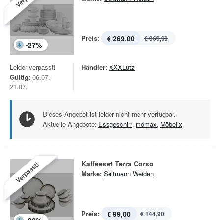
Preis:
€ 269,00
€ 369,90
-
27
%
Leider verpasst!
Händler:
XXXLutz
Gültig:
06.07. -
21.07.
Dieses Angebot ist leider nicht mehr verfügbar.
Aktuelle Angebote:
Essgeschirr
,
mömax
,
Möbelix
Kaffeeset Terra Corso
Verpasst!
Marke:
Seltmann Weiden
Preis:
€ 99,00
€ 144,90