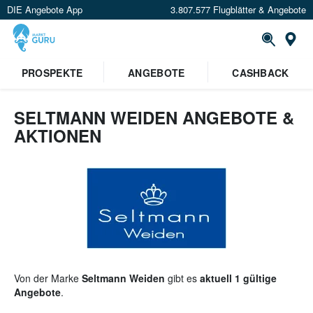
DIE Angebote App
3.807.577 Flugblätter & Angebote
St
PROSPEKTE
ANGEBOTE
CASHBACK
SELTMANN WEIDEN ANGEBOTE &
AKTIONEN
Von der Marke
Seltmann Weiden
gibt es
aktuell 1 gültige
Angebote
.