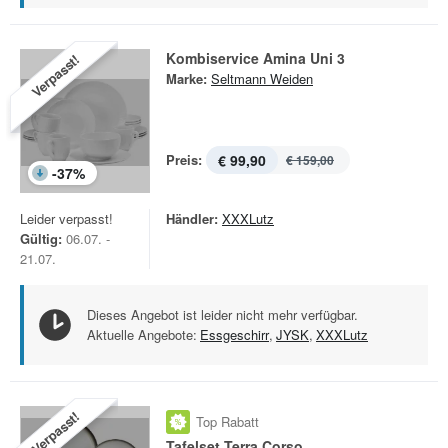
Kombiservice Amina Uni 3
Verpasst!
Marke:
Seltmann Weiden
Preis:
€ 99,90
€ 159,00
-
37
%
Leider verpasst!
Händler:
XXXLutz
Gültig:
06.07. -
21.07.
Dieses Angebot ist leider nicht mehr verfügbar.
Aktuelle Angebote:
Essgeschirr
,
JYSK
,
XXXLutz
Verpasst!
Top Rabatt
Tafelset Terra Corso