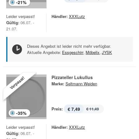
-
21
%
Leider verpasst!
Händler:
XXXLutz
Gültig:
06.07. -
21.07.
Dieses Angebot ist leider nicht mehr verfügbar.
Aktuelle Angebote:
Essgeschirr
,
Möbelix
,
JYSK
Pizzateller Lukullus
Verpasst!
Marke:
Seltmann Weiden
Preis:
€ 7,49
€ 11,49
-
35
%
Leider verpasst!
Händler:
XXXLutz
Gültig:
06.07. -