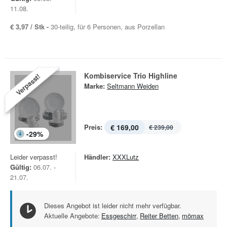
11.08.
€ 3,97 / Stk -
30-teilig, für 6 Personen, aus Porzellan
Kombiservice Trio Highline
Verpasst!
Marke:
Seltmann Weiden
Preis:
€ 169,00
€ 239,00
-
29
%
Leider verpasst!
Händler:
XXXLutz
Gültig:
06.07. -
21.07.
Dieses Angebot ist leider nicht mehr verfügbar.
Aktuelle Angebote:
Essgeschirr
,
Reiter Betten
,
mömax