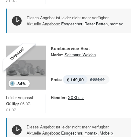
21.07.
Dieses Angebot ist leider nicht mehr verfügbar.
Aktuelle Angebote:
Essgeschirr
,
Reiter Betten
,
mömax
Kombiservice Beat
Verpasst!
Marke:
Seltmann Weiden
Preis:
€ 149,00
€ 224,90
-
34
%
Leider verpasst!
Händler:
XXXLutz
Gültig:
06.07. -
21.07.
Dieses Angebot ist leider nicht mehr verfügbar.
Aktuelle Angebote:
Essgeschirr
,
mömax
,
Möbelix