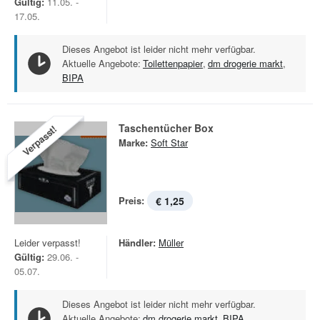
Gültig:
11.05. -
17.05.
Dieses Angebot ist leider nicht mehr verfügbar.
Aktuelle Angebote:
Toilettenpapier
,
dm drogerie markt
,
BIPA
Taschentücher Box
Verpasst!
Marke:
Soft Star
Preis:
€ 1,25
Leider verpasst!
Händler:
Müller
Gültig:
29.06. -
05.07.
Dieses Angebot ist leider nicht mehr verfügbar.
Aktuelle Angebote:
dm drogerie markt
,
BIPA
,