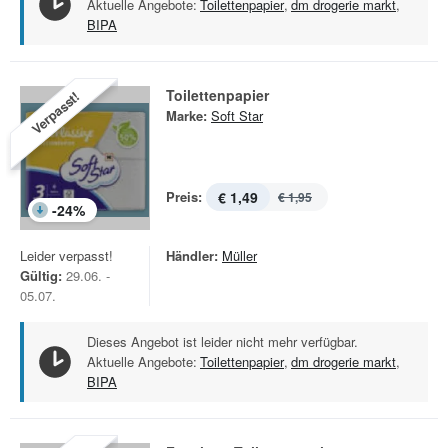
Aktuelle Angebote:
Toilettenpapier
,
dm drogerie markt
,
BIPA
Toilettenpapier
Verpasst!
Marke:
Soft Star
Preis:
€ 1,49
€ 1,95
-
24
%
Leider verpasst!
Händler:
Müller
Gültig:
29.06. -
05.07.
Dieses Angebot ist leider nicht mehr verfügbar.
Aktuelle Angebote:
Toilettenpapier
,
dm drogerie markt
,
BIPA