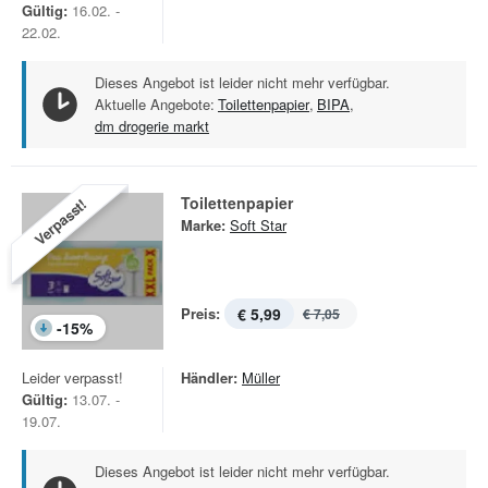
Gültig:
16.02. -
22.02.
Dieses Angebot ist leider nicht mehr verfügbar.
Aktuelle Angebote:
Toilettenpapier
,
BIPA
,
dm drogerie markt
Toilettenpapier
Verpasst!
Marke:
Soft Star
Preis:
€ 5,99
€ 7,05
-
15
%
Leider verpasst!
Händler:
Müller
Gültig:
13.07. -
19.07.
Dieses Angebot ist leider nicht mehr verfügbar.