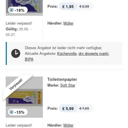
Preis:
€ 1,95
€ 2,39
-
18
%
Leider verpasst!
Händler:
Müller
Gültig:
29.06. -
05.07.
Dieses Angebot ist leider nicht mehr verfügbar.
Aktuelle Angebote:
Küchenrolle
,
dm drogerie markt
,
BIPA
Toilettenpapier
Verpasst!
Marke:
Soft Star
Preis:
€ 5,99
€ 7,05
-
15
%
Leider verpasst!
Händler:
Müller