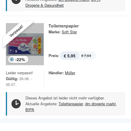
Drogerie & Gesundheit
Toilettenpapier
Verpasst!
Marke:
Soft Star
Preis:
€ 5,95
€ 7,64
-
22
%
Leider verpasst!
Händler:
Müller
Gültig:
29.06. -
05.07.
Dieses Angebot ist leider nicht mehr verfügbar.
Aktuelle Angebote:
Toilettenpapier
,
dm drogerie markt
,
BIPA