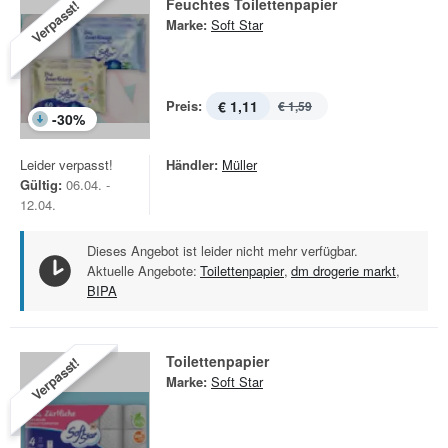
Feuchtes Toilettenpapier
Verpasst!
Marke:
Soft Star
Preis:
€ 1,11
€ 1,59
-
30
%
Leider verpasst!
Händler:
Müller
Gültig:
06.04. -
12.04.
Dieses Angebot ist leider nicht mehr verfügbar.
Aktuelle Angebote:
Toilettenpapier
,
dm drogerie markt
,
BIPA
Toilettenpapier
Verpasst!
Marke:
Soft Star