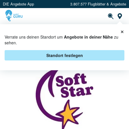
DIE Angebote App
3.807.577 Flugblätter & Angebote
St
×
PROSPEKTE
ANGEBOTE
CASHBACK
Verrate uns deinen Standort um
Angebote in deiner Nähe
zu
sehen.
SOFT STAR ANGEBOTE &
AKTIONEN
Standort festlegen