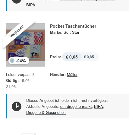
BIPA
Pocket Taschentücher
Verpasst!
Marke:
Soft Star
Preis:
€ 0,65
€ 0,85
-
24
%
Leider verpasst!
Händler:
Müller
Gültig:
15.06. -
21.06.
Dieses Angebot ist leider nicht mehr verfügbar.
Aktuelle Angebote:
dm drogerie markt
,
BIPA
,
Drogerie & Gesundheit