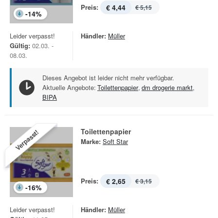
Preis:
€ 4,44
€ 5,15
-
14
%
Leider verpasst!
Händler:
Müller
Gültig:
02.03. -
08.03.
Dieses Angebot ist leider nicht mehr verfügbar.
Aktuelle Angebote:
Toilettenpapier
,
dm drogerie markt
,
BIPA
Toilettenpapier
Verpasst!
Marke:
Soft Star
Preis:
€ 2,65
€ 3,15
-
16
%
Leider verpasst!
Händler:
Müller