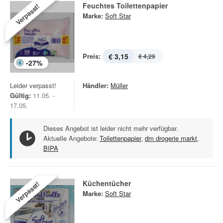
Feuchtes Toilettenpapier
Verpasst!
Marke:
Soft Star
Preis:
€ 3,15
€ 4,29
-
27
%
Leider verpasst!
Händler:
Müller
Gültig:
11.05. -
17.05.
Dieses Angebot ist leider nicht mehr verfügbar.
Aktuelle Angebote:
Toilettenpapier
,
dm drogerie markt
,
BIPA
Küchentücher
Verpasst!
Marke:
Soft Star