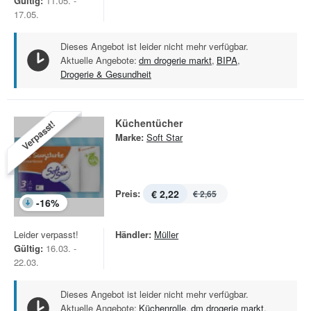
Gültig:
11.05. -
17.05.
Dieses Angebot ist leider nicht mehr verfügbar.
Aktuelle Angebote:
dm drogerie markt
,
BIPA
,
Drogerie & Gesundheit
Küchentücher
Verpasst!
Marke:
Soft Star
Preis:
€ 2,22
€ 2,65
-
16
%
Leider verpasst!
Händler:
Müller
Gültig:
16.03. -
22.03.
Dieses Angebot ist leider nicht mehr verfügbar.
Aktuelle Angebote:
Küchenrolle
,
dm drogerie markt
,