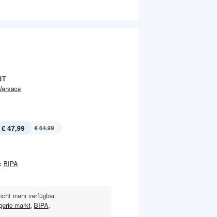
dT
Versace
€ 47,99
€ 64,99
:
BIPA
nicht mehr verfügbar.
gerie markt
,
BIPA
,