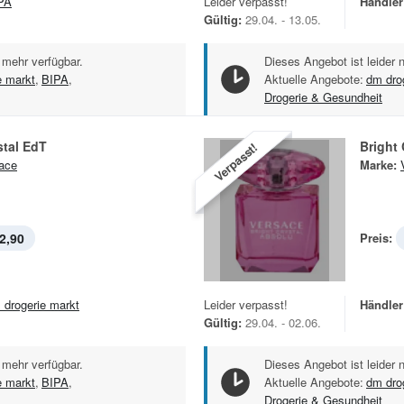
PA
Leider verpasst!
Händler
Gültig:
29.04. - 13.05.
 mehr verfügbar.
Dieses Angebot ist leider 
e markt
,
BIPA
,
Aktuelle Angebote:
dm dro
Drogerie & Gesundheit
stal EdT
Bright
Verpasst!
ace
Marke:
2,90
Preis:
 drogerie markt
Leider verpasst!
Händler
Gültig:
29.04. - 02.06.
 mehr verfügbar.
Dieses Angebot ist leider 
e markt
,
BIPA
,
Aktuelle Angebote:
dm dro
Drogerie & Gesundheit