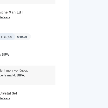
aiche Man EdT
Versace
€ 49,99
€ 69,99
:
BIPA
nicht mehr verfügbar.
gerie markt
,
BIPA
,
Crystal Set
Versace