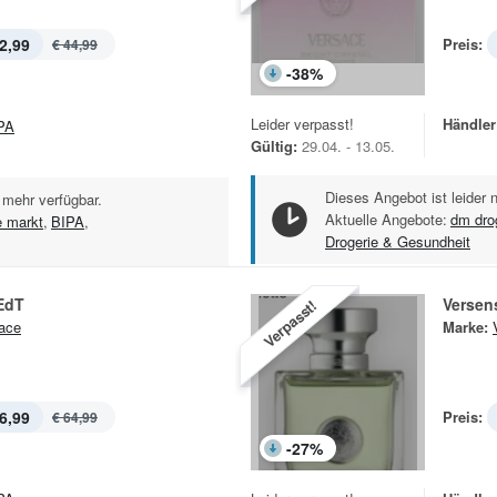
2,99
Preis:
€ 44,99
-
38
%
Leider verpasst!
Händler
PA
Gültig:
29.04. - 13.05.
Dieses Angebot ist leider 
 mehr verfügbar.
Aktuelle Angebote:
dm dro
e markt
,
BIPA
,
Drogerie & Gesundheit
EdT
Versen
Verpasst!
ace
Marke:
6,99
Preis:
€ 64,99
-
27
%