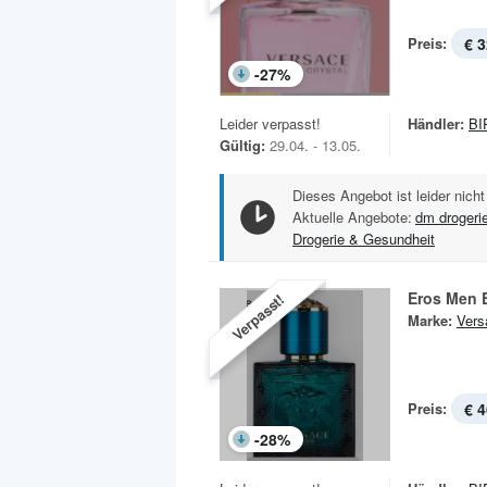
Preis:
€ 3
-
27
%
Leider verpasst!
Händler:
BI
Gültig:
29.04. - 13.05.
Dieses Angebot ist leider nicht
Aktuelle Angebote:
dm drogeri
Drogerie & Gesundheit
Eros Men 
Verpasst!
Marke:
Vers
Preis:
€ 4
-
28
%