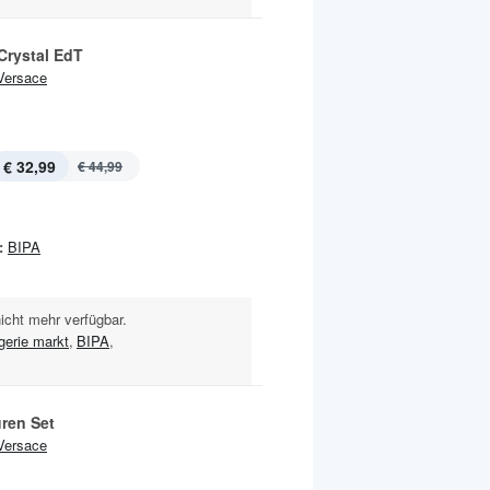
Crystal EdT
Versace
€ 32,99
€ 44,99
:
BIPA
nicht mehr verfügbar.
gerie markt
,
BIPA
,
uren Set
Versace