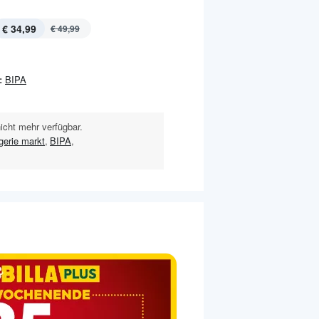
€ 34,99
€ 49,99
:
BIPA
nicht mehr verfügbar.
gerie markt
,
BIPA
,