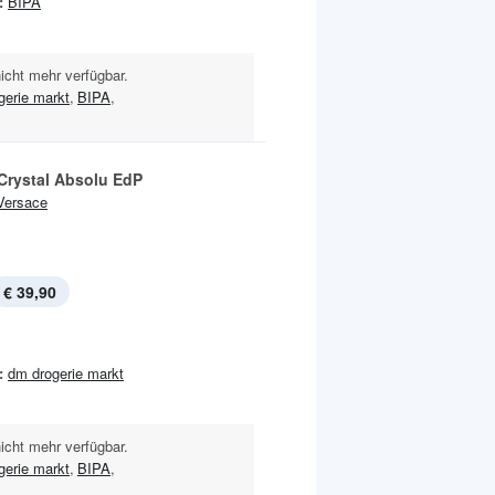
:
BIPA
nicht mehr verfügbar.
gerie markt
,
BIPA
,
 Crystal Absolu EdP
Versace
€ 39,90
:
dm drogerie markt
nicht mehr verfügbar.
gerie markt
,
BIPA
,