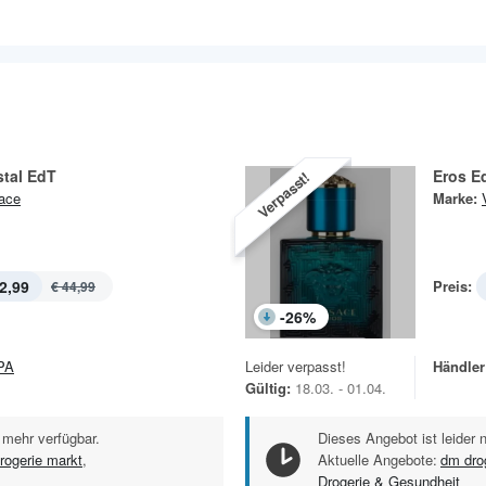
stal EdT
Eros E
Verpasst!
ace
Marke:
2,99
Preis:
€ 44,99
-
26
%
PA
Leider verpasst!
Händler
Gültig:
18.03. - 01.04.
 mehr verfügbar.
Dieses Angebot ist leider 
rogerie markt
,
Aktuelle Angebote:
dm dro
Drogerie & Gesundheit