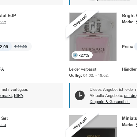
stal EdP
Bright 
Verpasst!
ace
Marke:
2,99
Preis:
€ 44,99
-
27
%
PA
Leider verpasst!
Händler
Gültig:
04.02. - 18.02.
 mehr verfügbar.
Dieses Angebot ist leider 
e markt
,
BIPA
,
Aktuelle Angebote:
dm dro
Drogerie & Gesundheit
 Set
Miniat
Verpasst!
ace
Marke: