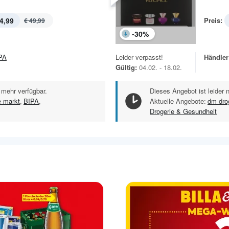
4,99
Preis:
€ 49,99
-
30
%
PA
Leider verpasst!
Händler
Gültig:
04.02. - 18.02.
 mehr verfügbar.
Dieses Angebot ist leider 
e markt
,
BIPA
,
Aktuelle Angebote:
dm dro
Drogerie & Gesundheit