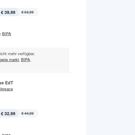
€ 39,99
€ 64,99
:
BIPA
nicht mehr verfügbar.
gerie markt
,
BIPA
,
se EdT
Versace
€ 32,99
€ 44,99