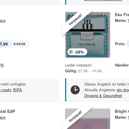
Eau Fr
Verpasst!
ace
Marke:
7,99
Preis:
€ 64,99
-
29
%
PA
Leider verpasst!
Händler
Gültig:
27.05. - 10.06.
 mehr verfügbar.
Dieses Angebot ist leider 
e markt
,
BIPA
,
Aktuelle Angebote:
dm dro
Drogerie & Gesundheit
stal EdP
Bright 
Verpasst!
ace
Marke: