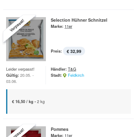
Selection Hühner Schnitzel
Verpasst!
Marke:
11er
Preis:
€ 32,99
Leider verpasst!
Händler:
T&G
Gültig:
20.05. -
Stadt:
Feldkirch
03.06.
€ 16,50 / kg -
2 kg
Pommes
Verpasst!
Marke:
11er