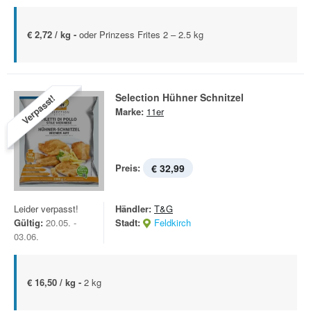
€ 2,72 / kg -
oder Prinzess Frites 2 – 2.5 kg
Selection Hühner Schnitzel
Verpasst!
Marke:
11er
Preis:
€ 32,99
Leider verpasst!
Händler:
T&G
Gültig:
20.05. -
Stadt:
Feldkirch
03.06.
€ 16,50 / kg -
2 kg