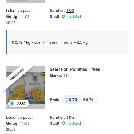
Leider verpasst!
Händler:
T&G
Gültig:
11.03. -
Stadt:
Feldkirch
25.03.
€ 2,72 / kg -
oder Prinzess Frites 2 – 2.5 kg
Selection Pommes Frites
Verpasst!
Marke:
11er
Preis:
€ 6,79
€ 8,79
-
23
%
Leider verpasst!
Händler:
T&G
Gültig:
11.03. -
Stadt:
Feldkirch
25.03.