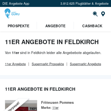
DIE Angebote App
3.812.625 Flugblätter & Angebote
Or
×
PROSPEKTE
ANGEBOTE
CASHBACK
Verrate uns deinen Standort um
Angebote in deiner Nähe
zu
sehen.
11ER ANGEBOTE IN FELDKIRCH
Standort festlegen
Von
11er
sind in Feldkirch leider alle Angebebote abgelaufen.
11er
Angebote
Supermarkt
Prospekte
Supermarkt
Angebote
11ER ANGEBOTE IN FELDKIRCH
Fritteusen Pommes
Verpasst!
Marke:
11er