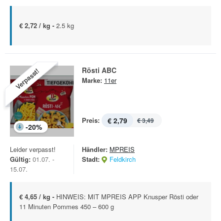
€ 2,72 / kg -
2.5 kg
Rösti ABC
Verpasst!
Marke:
11er
Preis:
€ 2,79
€ 3,49
-
20
%
Leider verpasst!
Händler:
MPREIS
Gültig:
01.07. -
Stadt:
Feldkirch
15.07.
€ 4,65 / kg -
HINWEIS: MIT MPREIS APP Knusper Rösti oder
11 Minuten Pommes 450 – 600 g