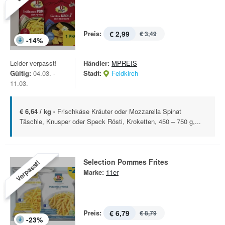
Preis:
€ 2,99
€ 3,49
-
14
%
Leider verpasst!
Händler:
MPREIS
Gültig:
04.03. -
Stadt:
Feldkirch
11.03.
€ 6,64 / kg -
Frischkäse Kräuter oder Mozzarella Spinat
Täschle, Knusper oder Speck Rösti, Kroketten, 450 – 750 g,...
Selection Pommes Frites
Verpasst!
Marke:
11er
Preis:
€ 6,79
€ 8,79
-
23
%