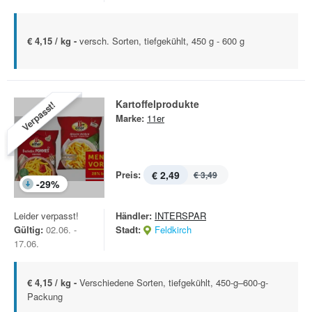
€ 4,15 / kg -
versch. Sorten, tiefgekühlt, 450 g - 600 g
Kartoffelprodukte
Verpasst!
Marke:
11er
Preis:
€ 2,49
€ 3,49
-
29
%
Leider verpasst!
Händler:
INTERSPAR
Gültig:
02.06. -
Stadt:
Feldkirch
17.06.
€ 4,15 / kg -
Verschiedene Sorten, tiefgekühlt, 450-g–600-g-
Packung