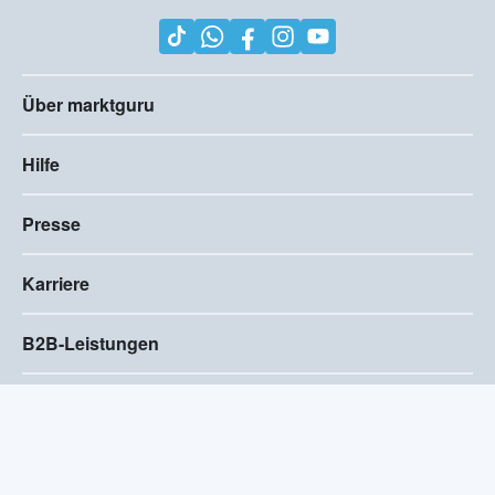
Über marktguru
Hilfe
Presse
Karriere
B2B-Leistungen
Impressum
AGB
Compliance
Barrierefreiheitserklärung
Datenschutz
Privatsphären-Einstellungen
2026
©
Visivo Consulting GmbH