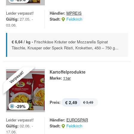
Leider verpasst!
Händler:
MPREIS
Gültig:
27.05. -
Stadt:
Feldkirch
03.06.
€ 6,64 / kg -
Frischkäse Kräuter oder Mozzarella Spinat
Täschle, Knusper oder Speck Rösti, Kroketten, 450 – 750 g...
Kartoffelprodukte
Verpasst!
Marke:
11er
Preis:
€ 2,49
€ 3,49
-
29
%
Leider verpasst!
Händler:
EUROSPAR
Gültig:
02.06. -
Stadt:
Feldkirch
17.06.