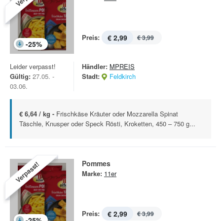
Preis:
€ 2,99
€ 3,99
-
25
%
Leider verpasst!
Händler:
MPREIS
Gültig:
27.05. -
Stadt:
Feldkirch
03.06.
€ 6,64 / kg -
Frischkäse Kräuter oder Mozzarella Spinat
Täschle, Knusper oder Speck Rösti, Kroketten, 450 – 750 g...
Pommes
Verpasst!
Marke:
11er
Preis:
€ 2,99
€ 3,99
-
25
%