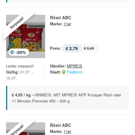
Rösti ABC
Verpasst!
Marke:
11er
Preis:
€ 2,79
€ 3,49
-
20
%
Leider verpasst!
Händler:
MPREIS
Gültig:
01.07. -
Stadt:
Feldkirch
15.07.
€ 4,65 / kg -
HINWEIS: MIT MPREIS APP Knusper Rösti oder
11 Minuten Pommes 450 – 600 g
Rösti ABC
Verpasst!
Marke:
11er