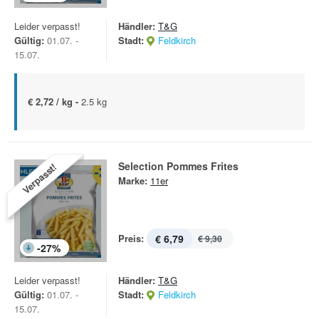
Leider verpasst!
Händler:
T&G
Gültig:
01.07. -
Stadt:
Feldkirch
15.07.
€ 2,72 / kg -
2.5 kg
Selection Pommes Frites
Verpasst!
Marke:
11er
Preis:
€ 6,79
€ 9,30
-
27
%
Leider verpasst!
Händler:
T&G
Gültig:
01.07. -
Stadt:
Feldkirch
15.07.