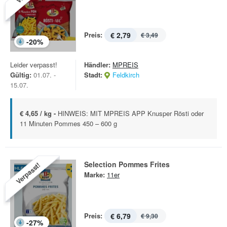
Preis:
€ 2,79
€ 3,49
-
20
%
Leider verpasst!
Händler:
MPREIS
Gültig:
01.07. -
Stadt:
Feldkirch
15.07.
€ 4,65 / kg -
HINWEIS: MIT MPREIS APP Knusper Rösti oder
11 Minuten Pommes 450 – 600 g
Selection Pommes Frites
Verpasst!
Marke:
11er
Preis:
€ 6,79
€ 9,30
-
27
%