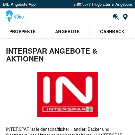
DIE Angebote App
3.807.577 Flugblätter & Angebote
St
PROSPEKTE
ANGEBOTE
CASHBACK
INTERSPAR ANGEBOTE &
AKTIONEN
INTERSPAR ist leidenschaftlicher Händler, Bäcker und