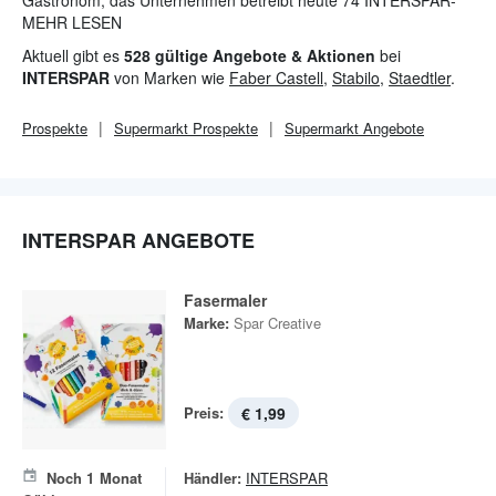
Gastronom, das Unternehmen betreibt heute 74 INTERSPAR-
Standorte, 57 Restaurant, 16 Café Cappuccino und acht echte
MEHR LESEN
Handwerksbäckereien.
Aktuell gibt es
528 gültige Angebote & Aktionen
bei
INTERSPAR bietet eine einzigartige Kombination aus fast
INTERSPAR
von Marken wie
Faber Castell
,
Stabilo
,
Staedtler
.
20.000
Lebensmitteln
und rund 30.000 Produkten in den Non-
Food-Warenwelten. Kombiniert mit der erstklassigen
Prospekte
Supermarkt
Prospekte
Supermarkt
Angebote
Servicekompetenz der rund 10.000 Mitarbeitenden ist
INTERSPAR die Nummer 1 unter den Hypermärkten.
INTERSPAR ANGEBOTE
Fasermaler
Marke:
Spar Creative
Preis:
€ 1,99
Noch
1
Monat
Händler:
INTERSPAR