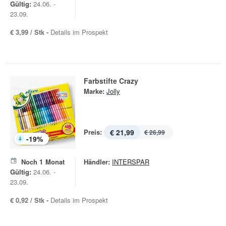
Gültig:
24.06. -
23.09.
€ 3,99 / Stk -
Details im Prospekt
Farbstifte Crazy
Marke:
Jolly
Preis:
€ 21,99
€ 26,99
-
19
%
Noch
1
Monat
Händler:
INTERSPAR
Gültig:
24.06. -
23.09.
€ 0,92 / Stk -
Details im Prospekt