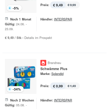
Preis:
€ 9,49
€ 9,99
-
5
%
Noch
1
Monat
Händler:
INTERSPAR
Gültig:
24.06. -
23.09.
€ 9,49 / Stk -
Details im Prospekt
Brandneu
Schwämme Plus
Marke:
Splendid
Preis:
€ 0,99
€ 1,49
-
34
%
Noch
2
Wochen
Händler:
INTERSPAR
Gültig:
05.08. -