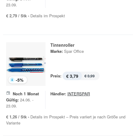
23.09.
€ 2,79 / Stk -
Details im Prospekt
Tintenroller
Marke:
Spar Office
Preis:
€ 3,79
€ 3,99
-
5
%
Noch
1
Monat
Händler:
INTERSPAR
Gültig:
24.06. -
23.09.
€ 1,26 / Stk -
Details im Prospekt – Preis variiert je nach Größe und
Variante