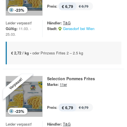
Preis:
€ 6,79
€ 8,79
-
23
%
Leider verpasst!
Händler:
T&G
Gültig:
11.03. -
Stadt:
Gerasdorf bei Wien
25.03.
€ 2,72 / kg -
oder Prinzess Frites 2 – 2.5 kg
Selection Pommes Frites
Verpasst!
Marke:
11er
Preis:
€ 6,79
€ 8,79
-
23
%
Leider verpasst!
Händler:
T&G