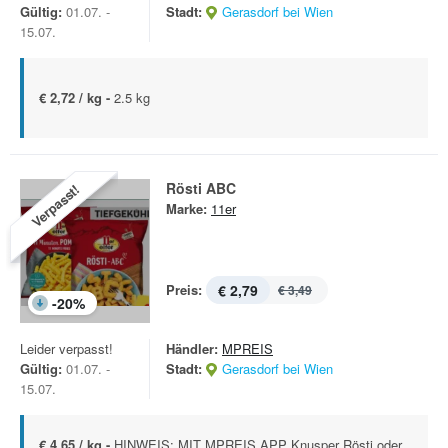
Gültig:
01.07. -
Stadt:
Gerasdorf bei Wien
15.07.
€ 2,72 / kg -
2.5 kg
Rösti ABC
Verpasst!
Marke:
11er
Preis:
€ 2,79
€ 3,49
-
20
%
Leider verpasst!
Händler:
MPREIS
Gültig:
01.07. -
Stadt:
Gerasdorf bei Wien
15.07.
€ 4,65 / kg -
HINWEIS: MIT MPREIS APP Knusper Rösti oder