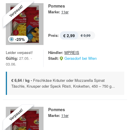
Pommes
Verpasst!
Marke:
11er
Preis:
€ 2,99
€ 3,99
-
25
%
Leider verpasst!
Händler:
MPREIS
Gültig:
27.05. -
Stadt:
Gerasdorf bei Wien
03.06.
€ 6,64 / kg -
Frischkäse Kräuter oder Mozzarella Spinat
Täschle, Knusper oder Speck Rösti, Kroketten, 450 – 750 g...
Pommes
Verpasst!
Marke:
11er