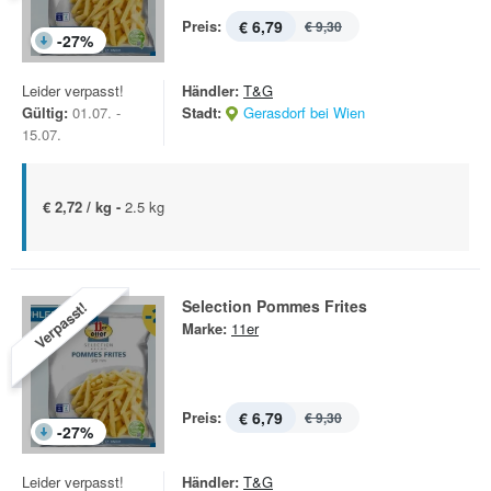
Preis:
€ 6,79
€ 9,30
-
27
%
Leider verpasst!
Händler:
T&G
Gültig:
01.07. -
Stadt:
Gerasdorf bei Wien
15.07.
€ 2,72 / kg -
2.5 kg
Selection Pommes Frites
Verpasst!
Marke:
11er
Preis:
€ 6,79
€ 9,30
-
27
%
Leider verpasst!
Händler:
T&G