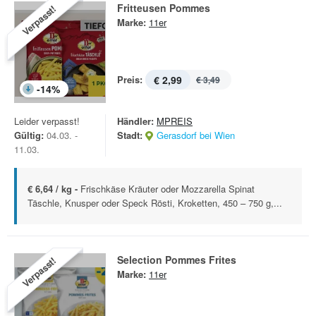
Fritteusen Pommes
Verpasst!
Marke:
11er
Preis:
€ 2,99
€ 3,49
-
14
%
Leider verpasst!
Händler:
MPREIS
Gültig:
04.03. -
Stadt:
Gerasdorf bei Wien
11.03.
€ 6,64 / kg -
Frischkäse Kräuter oder Mozzarella Spinat
Täschle, Knusper oder Speck Rösti, Kroketten, 450 – 750 g,...
Selection Pommes Frites
Verpasst!
Marke:
11er