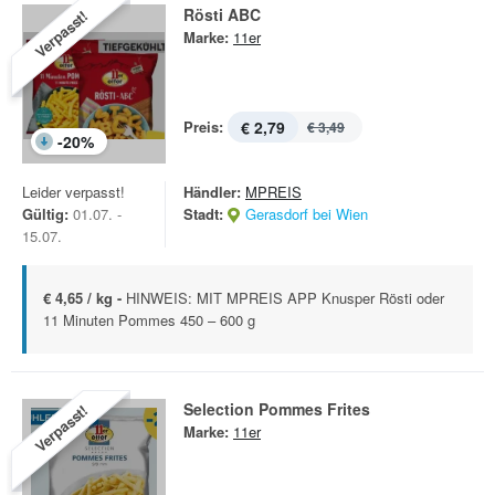
Rösti ABC
Verpasst!
Marke:
11er
Preis:
€ 2,79
€ 3,49
-
20
%
Leider verpasst!
Händler:
MPREIS
Gültig:
01.07. -
Stadt:
Gerasdorf bei Wien
15.07.
€ 4,65 / kg -
HINWEIS: MIT MPREIS APP Knusper Rösti oder
11 Minuten Pommes 450 – 600 g
Selection Pommes Frites
Verpasst!
Marke:
11er