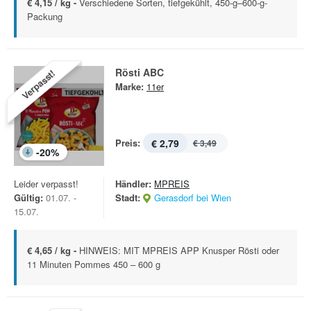
€ 4,15 / kg -
Verschiedene Sorten, tiefgekühlt, 450-g–600-g-
Packung
Rösti ABC
Verpasst!
Marke:
11er
Preis:
€ 2,79
€ 3,49
-
20
%
Leider verpasst!
Händler:
MPREIS
Gültig:
01.07. -
Stadt:
Gerasdorf bei Wien
15.07.
€ 4,65 / kg -
HINWEIS: MIT MPREIS APP Knusper Rösti oder
11 Minuten Pommes 450 – 600 g