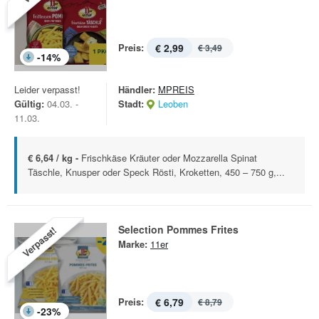
Preis:
€ 2,99
€ 3,49
-
14
%
Leider verpasst!
Händler:
MPREIS
Gültig:
04.03. -
Stadt:
Leoben
11.03.
€ 6,64 / kg -
Frischkäse Kräuter oder Mozzarella Spinat
Täschle, Knusper oder Speck Rösti, Kroketten, 450 – 750 g,...
Selection Pommes Frites
Verpasst!
Marke:
11er
Preis:
€ 6,79
€ 8,79
-
23
%