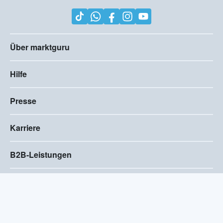
Über marktguru
Hilfe
Presse
Karriere
B2B-Leistungen
Impressum
AGB
Compliance
Barrierefreiheitserklärung
Datenschutz
Privatsphären-Einstellungen
2026
©
Visivo Consulting GmbH