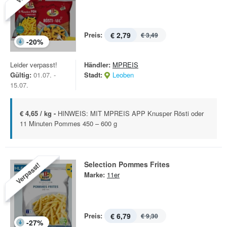
Preis:
€ 2,79
€ 3,49
-
20
%
Leider verpasst!
Händler:
MPREIS
Gültig:
01.07. -
Stadt:
Leoben
15.07.
€ 4,65 / kg -
HINWEIS: MIT MPREIS APP Knusper Rösti oder
11 Minuten Pommes 450 – 600 g
Selection Pommes Frites
Verpasst!
Marke:
11er
Preis:
€ 6,79
€ 9,30
-
27
%