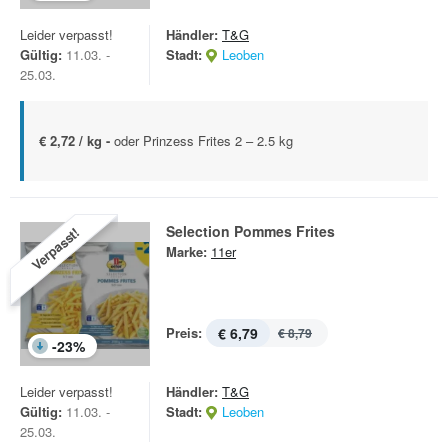
Leider verpasst!
Händler:
T&G
Gültig:
11.03. -
Stadt:
Leoben
25.03.
€ 2,72 / kg -
oder Prinzess Frites 2 – 2.5 kg
Selection Pommes Frites
Verpasst!
Marke:
11er
Preis:
€ 6,79
€ 8,79
-
23
%
Leider verpasst!
Händler:
T&G
Gültig:
11.03. -
Stadt:
Leoben
25.03.