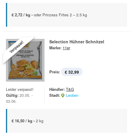
€ 2,72 / kg -
oder Prinzess Frites 2 – 2.5 kg
Selection Hühner Schnitzel
Verpasst!
Marke:
11er
Preis:
€ 32,99
Leider verpasst!
Händler:
T&G
Gültig:
20.05. -
Stadt:
Leoben
03.06.
€ 16,50 / kg -
2 kg