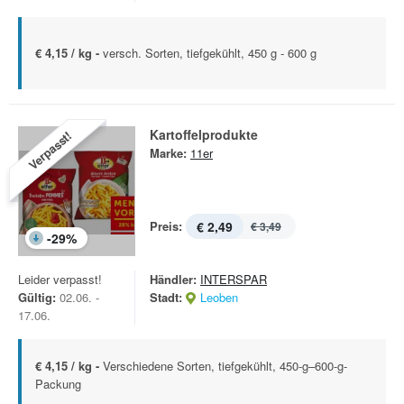
€ 4,15 / kg -
versch. Sorten, tiefgekühlt, 450 g - 600 g
Kartoffelprodukte
Verpasst!
Marke:
11er
Preis:
€ 2,49
€ 3,49
-
29
%
Leider verpasst!
Händler:
INTERSPAR
Gültig:
02.06. -
Stadt:
Leoben
17.06.
€ 4,15 / kg -
Verschiedene Sorten, tiefgekühlt, 450-g–600-g-
Packung