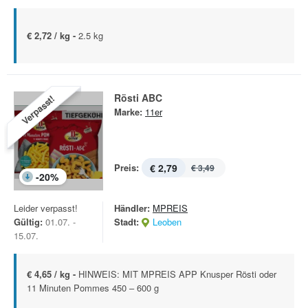
€ 2,72 / kg -
2.5 kg
Rösti ABC
Verpasst!
Marke:
11er
Preis:
€ 2,79
€ 3,49
-
20
%
Leider verpasst!
Händler:
MPREIS
Gültig:
01.07. -
Stadt:
Leoben
15.07.
€ 4,65 / kg -
HINWEIS: MIT MPREIS APP Knusper Rösti oder
11 Minuten Pommes 450 – 600 g