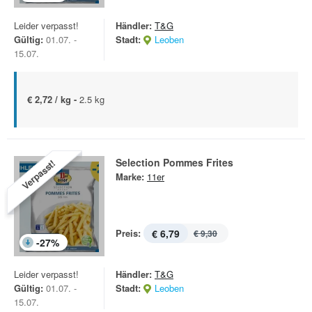
Leider verpasst!
Händler:
T&G
Gültig:
01.07. -
Stadt:
Leoben
15.07.
€ 2,72 / kg -
2.5 kg
Selection Pommes Frites
Verpasst!
Marke:
11er
Preis:
€ 6,79
€ 9,30
-
27
%
Leider verpasst!
Händler:
T&G
Gültig:
01.07. -
Stadt:
Leoben
15.07.