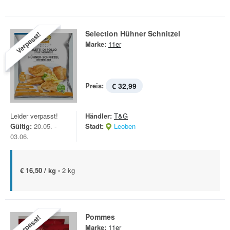
Selection Hühner Schnitzel
Verpasst!
Marke:
11er
Preis:
€ 32,99
Leider verpasst!
Händler:
T&G
Gültig:
20.05. -
Stadt:
Leoben
03.06.
€ 16,50 / kg -
2 kg
Pommes
Verpasst!
Marke:
11er