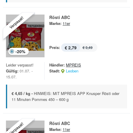
Rösti ABC
Verpasst!
Marke:
11er
Preis:
€ 2,79
€ 3,49
-
20
%
Leider verpasst!
Händler:
MPREIS
Gültig:
01.07. -
Stadt:
Leoben
15.07.
€ 4,65 / kg -
HINWEIS: MIT MPREIS APP Knusper Rösti oder
11 Minuten Pommes 450 – 600 g
Rösti ABC
Verpasst!
Marke:
11er