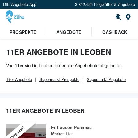
DIE Angebote App
3.812.625 Flugblätter & Angebote
Or
PROSPEKTE
ANGEBOTE
CASHBACK
11ER ANGEBOTE IN LEOBEN
Von
11er
sind in Leoben leider alle Angebebote abgelaufen.
11er
Angebote
Supermarkt
Prospekte
Supermarkt
Angebote
11ER ANGEBOTE IN LEOBEN
Fritteusen Pommes
Verpasst!
Marke:
11er