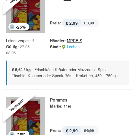
Preis:
€ 2,99
€ 3,99
-
25
%
Leider verpasst!
Händler:
MPREIS
Gültig:
27.05. -
Stadt:
Leoben
03.06.
€ 6,64 / kg -
Frischkäse Kräuter oder Mozzarella Spinat
Täschle, Knusper oder Speck Rösti, Kroketten, 450 – 750 g...
Pommes
Verpasst!
Marke:
11er
Preis:
€ 2,99
€ 3,99
-
25
%