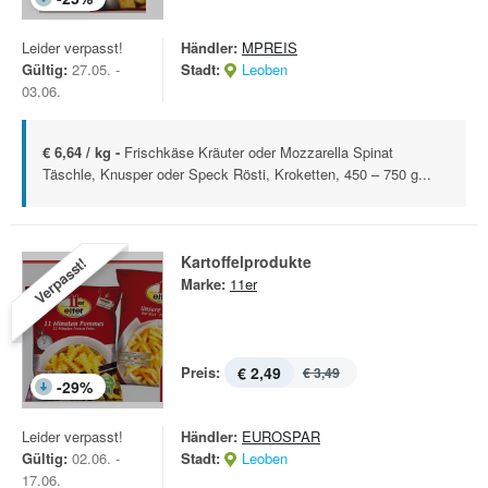
Leider verpasst!
Händler:
MPREIS
Gültig:
27.05. -
Stadt:
Leoben
03.06.
€ 6,64 / kg -
Frischkäse Kräuter oder Mozzarella Spinat
Täschle, Knusper oder Speck Rösti, Kroketten, 450 – 750 g...
Kartoffelprodukte
Verpasst!
Marke:
11er
Preis:
€ 2,49
€ 3,49
-
29
%
Leider verpasst!
Händler:
EUROSPAR
Gültig:
02.06. -
Stadt:
Leoben
17.06.