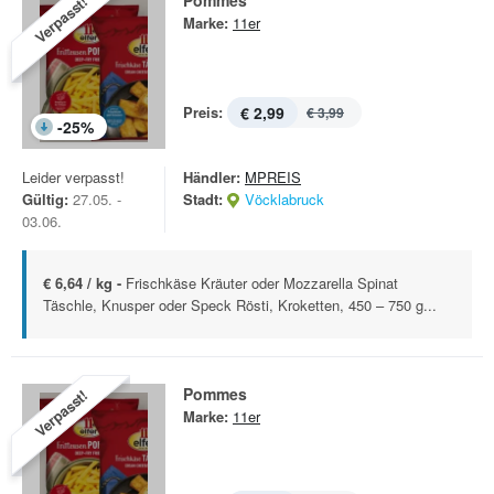
Pommes
Verpasst!
Marke:
11er
Preis:
€ 2,99
€ 3,99
-
25
%
Leider verpasst!
Händler:
MPREIS
Gültig:
27.05. -
Stadt:
Vöcklabruck
03.06.
€ 6,64 / kg -
Frischkäse Kräuter oder Mozzarella Spinat
Täschle, Knusper oder Speck Rösti, Kroketten, 450 – 750 g...
Pommes
Verpasst!
Marke:
11er