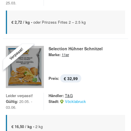
25.03.
€ 2,72 / kg -
oder Prinzess Frites 2 – 2.5 kg
Selection Hühner Schnitzel
Verpasst!
Marke:
11er
Preis:
€ 32,99
Leider verpasst!
Händler:
T&G
Gültig:
20.05. -
Stadt:
Vöcklabruck
03.06.
€ 16,50 / kg -
2 kg