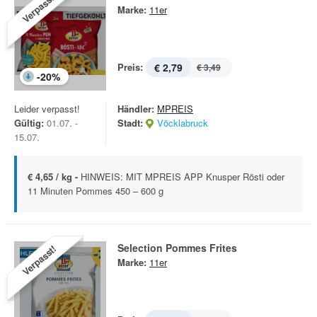
Verpasst!
Marke:
11er
Preis:
€ 2,79
€ 3,49
-
20
%
Leider verpasst!
Händler:
MPREIS
Gültig:
01.07. -
Stadt:
Vöcklabruck
15.07.
€ 4,65 / kg -
HINWEIS: MIT MPREIS APP Knusper Rösti oder
11 Minuten Pommes 450 – 600 g
Selection Pommes Frites
Verpasst!
Marke:
11er