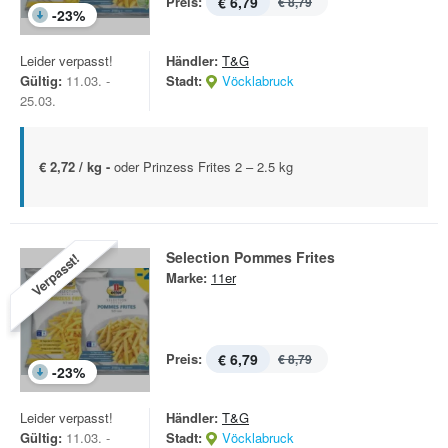
Preis:
€ 6,79
€ 8,79
-
23
%
Leider verpasst!
Händler:
T&G
Gültig:
11.03. -
Stadt:
Vöcklabruck
25.03.
€ 2,72 / kg -
oder Prinzess Frites 2 – 2.5 kg
Selection Pommes Frites
Verpasst!
Marke:
11er
Preis:
€ 6,79
€ 8,79
-
23
%
Leider verpasst!
Händler:
T&G
Gültig:
11.03. -
Stadt:
Vöcklabruck