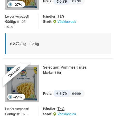
Preis:
€ 6,79
€ 9,30
-
27
%
Leider verpasst!
Händler:
T&G
Gültig:
01.07. -
Stadt:
Vöcklabruck
15.07.
€ 2,72 / kg -
2.5 kg
Selection Pommes Frites
Verpasst!
Marke:
11er
Preis:
€ 6,79
€ 9,30
-
27
%
Leider verpasst!
Händler:
T&G
Gültig:
01.07. -
Stadt:
Vöcklabruck