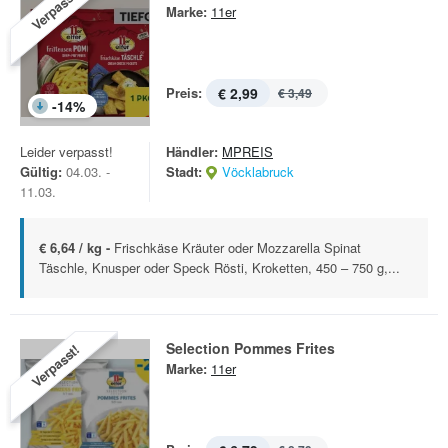
Verpasst!
Marke:
11er
Preis:
€ 2,99
€ 3,49
-
14
%
Leider verpasst!
Händler:
MPREIS
Gültig:
04.03. -
Stadt:
Vöcklabruck
11.03.
€ 6,64 / kg -
Frischkäse Kräuter oder Mozzarella Spinat
Täschle, Knusper oder Speck Rösti, Kroketten, 450 – 750 g,...
Selection Pommes Frites
Verpasst!
Marke:
11er