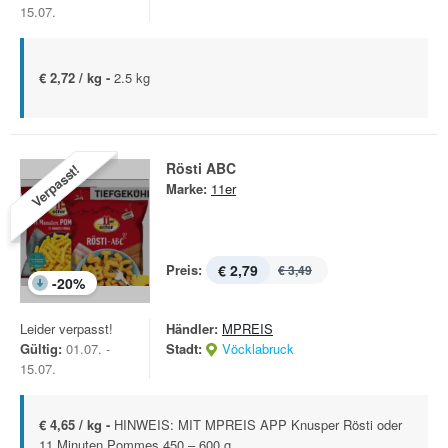
15.07.
€ 2,72 / kg -
2.5 kg
Rösti ABC
Verpasst!
Marke:
11er
Preis:
€ 2,79
€ 3,49
-
20
%
Leider verpasst!
Händler:
MPREIS
Gültig:
01.07. -
Stadt:
Vöcklabruck
15.07.
€ 4,65 / kg -
HINWEIS: MIT MPREIS APP Knusper Rösti oder
11 Minuten Pommes 450 – 600 g