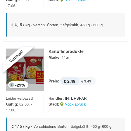
17.06.
€ 4,15 / kg -
versch. Sorten, tiefgekühlt, 450 g - 600 g
Kartoffelprodukte
Verpasst!
Marke:
11er
Preis:
€ 2,49
€ 3,49
-
29
%
Leider verpasst!
Händler:
INTERSPAR
Gültig:
02.06. -
Stadt:
Vöcklabruck
17.06.
€ 4,15 / kg -
Verschiedene Sorten, tiefgekühlt, 450-g–600-g-