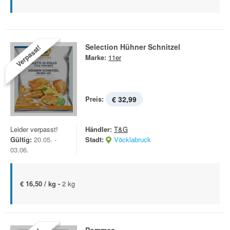
Selection Hühner Schnitzel
Verpasst!
Marke:
11er
Preis:
€ 32,99
Leider verpasst!
Händler:
T&G
Gültig:
20.05. -
Stadt:
Vöcklabruck
03.06.
€ 16,50 / kg -
2 kg