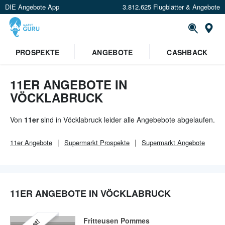
DIE Angebote App
3.812.625 Flugblätter & Angebote
Or
PROSPEKTE
ANGEBOTE
CASHBACK
11ER ANGEBOTE IN
VÖCKLABRUCK
Von
11er
sind in Vöcklabruck leider alle Angebebote abgelaufen.
11er
Angebote
Supermarkt
Prospekte
Supermarkt
Angebote
11ER ANGEBOTE IN VÖCKLABRUCK
Fritteusen Pommes