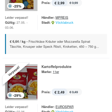
Preis:
€ 2,99
€ 3,99
-
25
%
Leider verpasst!
Händler:
MPREIS
Gültig:
27.05. -
Stadt:
Vöcklabruck
03.06.
€ 6,64 / kg -
Frischkäse Kräuter oder Mozzarella Spinat
Täschle, Knusper oder Speck Rösti, Kroketten, 450 – 750 g...
Kartoffelprodukte
Verpasst!
Marke:
11er
Preis:
€ 2,49
€ 3,49
-
29
%
Leider verpasst!
Händler:
EUROSPAR
Gültig:
02.06. -
Stadt:
Vöcklabruck