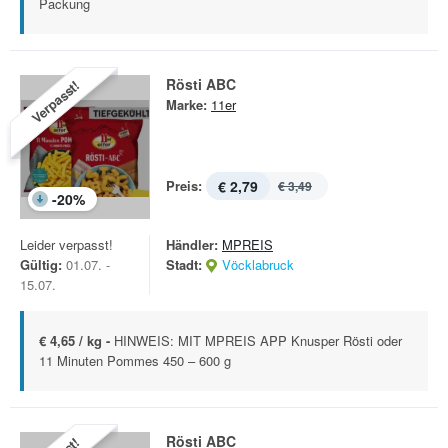
Packung
Rösti ABC
Verpasst!
Marke:
11er
Preis:
€ 2,79
€ 3,49
-
20
%
Leider verpasst!
Händler:
MPREIS
Gültig:
01.07. -
Stadt:
Vöcklabruck
15.07.
€ 4,65 / kg -
HINWEIS: MIT MPREIS APP Knusper Rösti oder
11 Minuten Pommes 450 – 600 g
Rösti ABC