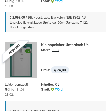
Gültig:
23.02. -
Stadt:
Wörgl
10.03.
€ 2.999,00 / Stk -
best. aus: Backofen NBB8S621AB
Energieeffizienzklasse Breite ca. 60cmGarraum: 71l22
Beheizungsarten ...
Kleinspeicher-Untertisch U5
Verpasst!
Marke:
AEG
Preis:
€ 74,99
Leider verpasst!
Händler:
OBI
Gültig:
31.01. -
Stadt:
Wörgl
28.02.
€ 74,99 / Stk -
Details im Prospekt