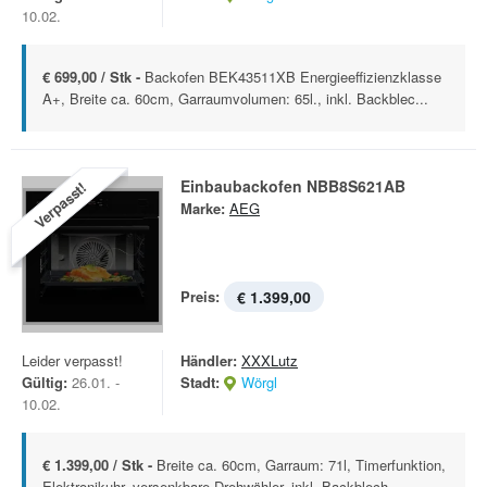
10.02.
€ 699,00 / Stk -
Backofen BEK43511XB Energieeffizienzklasse
A+, Breite ca. 60cm, Garraumvolumen: 65l., inkl. Backblec...
Einbaubackofen NBB8S621AB
Verpasst!
Marke:
AEG
Preis:
€ 1.399,00
Leider verpasst!
Händler:
XXXLutz
Gültig:
26.01. -
Stadt:
Wörgl
10.02.
€ 1.399,00 / Stk -
Breite ca. 60cm, Garraum: 71l, Timerfunktion,
Elektronikuhr, versenkbare Drehwähler, inkl. Backblech...