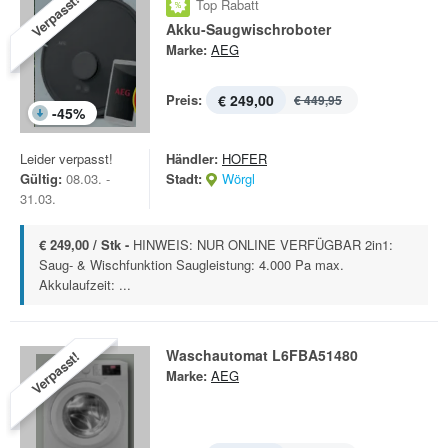
Verpasst!
Top Rabatt
Akku-Saugwischroboter
Marke:
AEG
Preis:
€ 249,00
€ 449,95
-
45
%
Leider verpasst!
Händler:
HOFER
Gültig:
08.03. -
Stadt:
Wörgl
31.03.
€ 249,00 / Stk -
HINWEIS: NUR ONLINE VERFÜGBAR 2in1:
Saug- & Wischfunktion Saugleistung: 4.000 Pa max.
Akkulaufzeit: ...
Waschautomat L6FBA51480
Verpasst!
Marke:
AEG