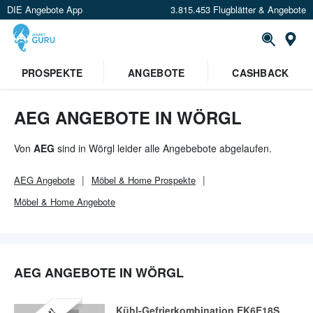
DIE Angebote App
3.815.453 Flugblätter & Angebote
Or
PROSPEKTE
ANGEBOTE
CASHBACK
AEG ANGEBOTE IN WÖRGL
Von
AEG
sind in Wörgl leider alle Angebebote abgelaufen.
AEG
Angebote
Möbel & Home
Prospekte
Möbel & Home
Angebote
AEG ANGEBOTE IN WÖRGL
Kühl-Gefrierkombination EK6E18S