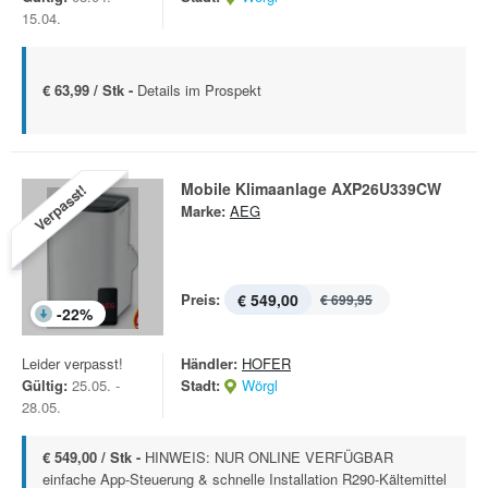
15.04.
€ 63,99 / Stk -
Details im Prospekt
Mobile Klimaanlage AXP26U339CW
Verpasst!
Marke:
AEG
Preis:
€ 549,00
€ 699,95
-
22
%
Leider verpasst!
Händler:
HOFER
Gültig:
25.05. -
Stadt:
Wörgl
28.05.
€ 549,00 / Stk -
HINWEIS: NUR ONLINE VERFÜGBAR
einfache App-Steuerung & schnelle Installation R290-Kältemittel