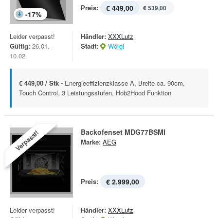
Preis:
€ 449,00
€ 539,00
-
17
%
Leider verpasst!
Händler:
XXXLutz
Gültig:
26.01. -
Stadt:
Wörgl
10.02.
€ 449,00 / Stk -
Energieeffizienzklasse A, Breite ca. 90cm,
Touch Control, 3 Leistungsstufen, Hob2Hood Funktion
Backofenset MDG77BSMI
Verpasst!
Marke:
AEG
Preis:
€ 2.999,00
Leider verpasst!
Händler:
XXXLutz