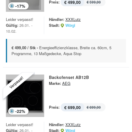
Preis:
€ 499,00
€ 599,00
-
17
%
Leider verpasst!
Händler:
XXXLutz
Gültig:
26.01. -
Stadt:
Wörgl
10.02.
€ 499,00 / Stk -
Energieeffizienzklasse, Breite ca. 60cm, 5
Programme, 13 Maßgedecke, Aqua Stop
Backofenset AB12B
Verpasst!
Marke:
AEG
Preis:
€ 699,00
€ 899,00
-
22
%
Leider verpasst!
Händler:
XXXLutz
Gültig:
26.01. -
Stadt:
Wörgl