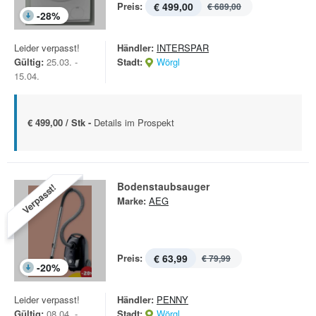
Preis:
€ 499,00
€ 689,00
-
28
%
Leider verpasst!
Händler:
INTERSPAR
Gültig:
25.03. -
Stadt:
Wörgl
15.04.
€ 499,00 / Stk -
Details im Prospekt
Bodenstaubsauger
Verpasst!
Marke:
AEG
Preis:
€ 63,99
€ 79,99
-
20
%
Leider verpasst!
Händler:
PENNY
Gültig:
08.04. -
Stadt:
Wörgl