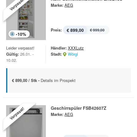
Verpasst!
Marke:
AEG
Preis:
€ 899,00
€ 999,00
-
10
%
Leider verpasst!
Händler:
XXXLutz
Gültig:
26.01. -
Stadt:
Wörgl
10.02.
€ 899,00 / Stk -
Details im Prospekt
Geschirrspüler FSB42607Z
Verpasst!
Marke:
AEG