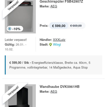
Geschirrspüler FSB42907Z
Verpasst!
Marke:
AEG
Preis:
€ 599,00
€ 669,00
-
10
%
Leider verpasst!
Händler:
XXXLutz
Gültig:
26.01. -
Stadt:
Wörgl
10.02.
€ 599,00 / Stk -
Energieeffizienzklasse, Breite ca. 60cm, 5
Programme, vollintegrierbar, 14 Maßgedecke, Aqua Stop
Wandhaube DVK5961HB
Verpasst!
Marke:
AEG