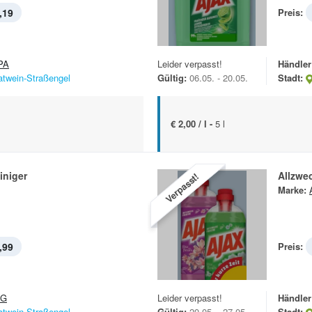
,19
Preis:
PA
Leider verpasst!
Händler
atwein-Straßengel
Gültig:
06.05. - 20.05.
Stadt:
€ 2,00 / l -
5 l
iniger
Allzwec
Verpasst!
Marke:
,99
Preis:
&G
Leider verpasst!
Händler
atwein-Straßengel
Gültig:
20.05. - 27.05.
Stadt: