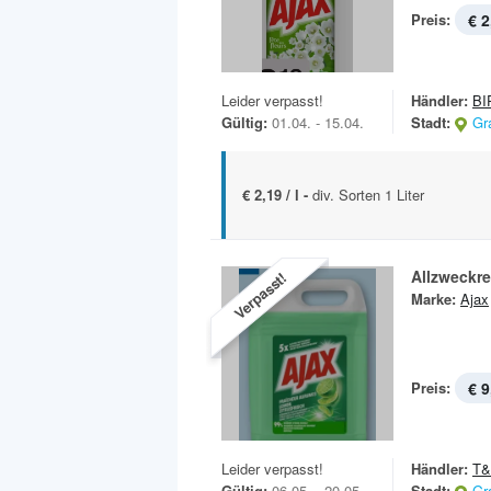
Preis:
€ 2
Leider verpasst!
Händler:
BI
Gültig:
01.04. - 15.04.
Stadt:
Gr
€ 2,19 / l -
div. Sorten 1 Liter
Allzweckre
Verpasst!
Marke:
Ajax
Preis:
€ 9
Leider verpasst!
Händler:
T
Gültig:
06.05. - 20.05.
Stadt:
Gr