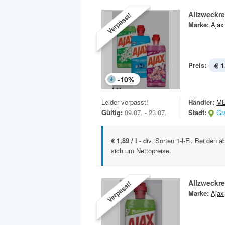
Allzweckre
Verpasst!
Marke:
Ajax
Preis:
€ 1
-
10
%
Leider verpasst!
Händler:
M
Gültig:
09.07. - 23.07.
Stadt:
Gr
€ 1,89 / l -
div. Sorten 1-l-Fl. Bei den 
sich um Nettopreise.
Allzweckre
Verpasst!
Marke:
Ajax