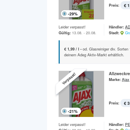
Preis:
€ 1
-
29
%
Leider verpasst!
Händler:
AD
Gültig:
13.08. - 20.08.
Stadt:
Gr
€ 1,99 / l -
od. Glasreiniger div. Sorten
deinem Adeg Aktiv-Markt erhältlich.
Allzweckre
Verpasst!
Marke:
Ajax
Preis:
€ 3
-
21
%
Leider verpasst!
Händler:
P