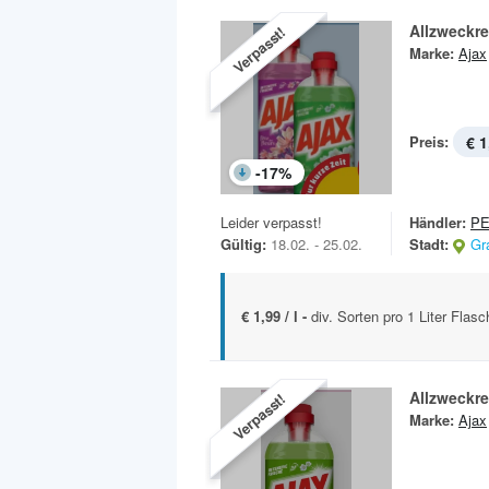
Allzweckre
Verpasst!
Marke:
Ajax
Preis:
€ 1
-
17
%
Leider verpasst!
Händler:
P
Gültig:
18.02. - 25.02.
Stadt:
Gr
€ 1,99 / l -
div. Sorten pro 1 Liter Flasc
Allzweckre
Verpasst!
Marke:
Ajax