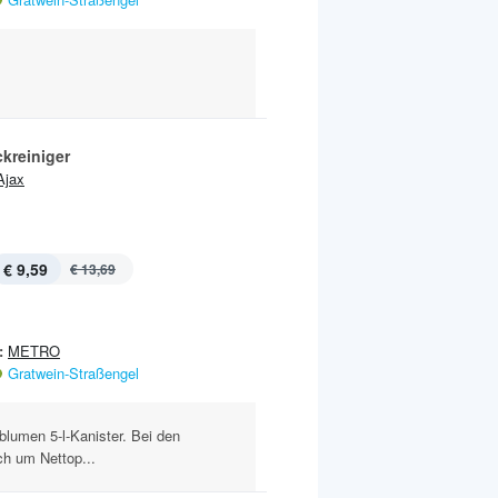
kreiniger
Ajax
€ 9,59
€ 13,69
:
METRO
Gratwein-Straßengel
sblumen 5-l-Kanister. Bei den
ch um Nettop...