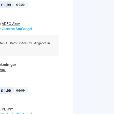
€ 1,99
€ 2,29
:
ADEG Aktiv
Gratwein-Straßengel
rten 1 Liter/750/500 ml. Angebot in
.
kreiniger
Ajax
€ 1,99
€ 2,39
:
PENNY