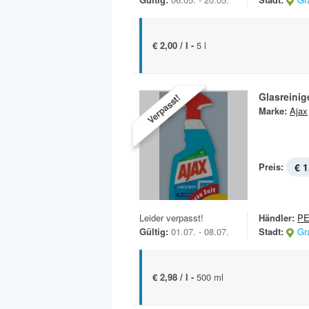
€ 2,00 / l -
5 l
Glasreinig
Verpasst!
Marke:
Ajax
Preis:
€ 1
Leider verpasst!
Händler:
P
Gültig:
01.07. - 08.07.
Stadt:
Gr
€ 2,98 / l -
500 ml