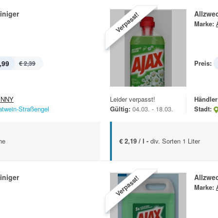
iniger
Allzwec
Verpasst!
Marke:
,99
Preis:
€ 2,39
ENNY
Leider verpasst!
Händler
atwein-Straßengel
Gültig:
04.03. - 18.03.
Stadt:
he
€ 2,19 / l -
div. Sorten 1 Liter
iniger
Allzwec
Verpasst!
Marke: