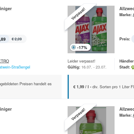
iniger
Allzwec
Verpasst!
Marke:
,89
Preis:
€ 2,09
-
17
%
ETRO
Leider verpasst!
Händler
atwein-Straßengel
Gültig:
16.07. - 23.07.
Stadt:
abgebildeten Preisen handelt es
€ 1,99 / l -
div. Sorten pro 1 Liter 
iniger
Allzwec
Verpasst!
Marke: