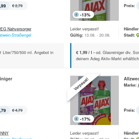
,99
Preis:
€ 2,79
-
13
%
EG Nahversorger
Leider verpasst!
Händler
atwein-Straßengel
Gültig:
13.08. - 20.08.
Stadt:
 1 Liter/750/500 ml. Angebot in
€ 1,99 / l -
od. Glasreiniger div. So
deinem Adeg Aktiv-Markt erhältlich
iniger
Allzwec
Verpasst!
Marke:
,79
Preis:
€ 4,79
-
17
%
ENNY
Leider verpasst!
Händler