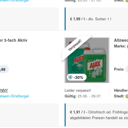
€ 1,99 / l -
div. Sorten 1 l
er 3-fach Aktiv
Allzwec
Verpasst!
Marke:
,49
Preis:
-
30
%
ENNY
Leider verpasst!
Händler
atwein-Straßengel
Gültig:
25.06. - 09.07.
Stadt:
€ 1,91 / l -
Citrofrisch od. Frühling
abgebildeten Preisen handelt es si