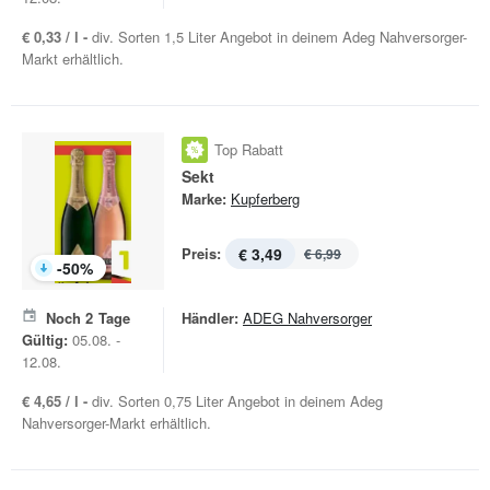
€ 0,33 / l -
div. Sorten 1,5 Liter Angebot in deinem Adeg Nahversorger-
Markt erhältlich.
Top Rabatt
Sekt
Marke:
Kupferberg
Preis:
€ 3,49
€ 6,99
-
50
%
Noch
2
Tage
Händler:
ADEG Nahversorger
Gültig:
05.08. -
12.08.
€ 4,65 / l -
div. Sorten 0,75 Liter Angebot in deinem Adeg
Nahversorger-Markt erhältlich.