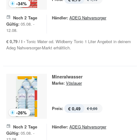
-
34
%
Noch
2
Tage
Händler:
ADEG Nahversorger
Gültig:
05.08. -
12.08.
€ 0,79 / l -
Tonic Water od. Wildberry Tonic 1 Liter Angebot in deinem
Adeg Nahversorger-Markt erhältlich.
Mineralwasser
Marke:
Vöslauer
Preis:
€ 0,49
€ 0,66
-
26
%
Noch
2
Tage
Händler:
ADEG Nahversorger
Gültig:
05.08. -
12.08.