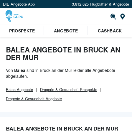
DIE Angebote App
3.812.625 Flugblätter & Angebote
Or
×
PROSPEKTE
ANGEBOTE
CASHBACK
Verrate uns deinen Standort um
Angebote in deiner Nähe
zu
sehen.
BALEA ANGEBOTE IN BRUCK AN
DER MUR
Standort festlegen
Von
Balea
sind in Bruck an der Mur leider alle Angebebote
abgelaufen.
Balea
Angebote
Drogerie & Gesundheit
Prospekte
Drogerie & Gesundheit
Angebote
BALEA ANGEBOTE IN BRUCK AN DER MUR