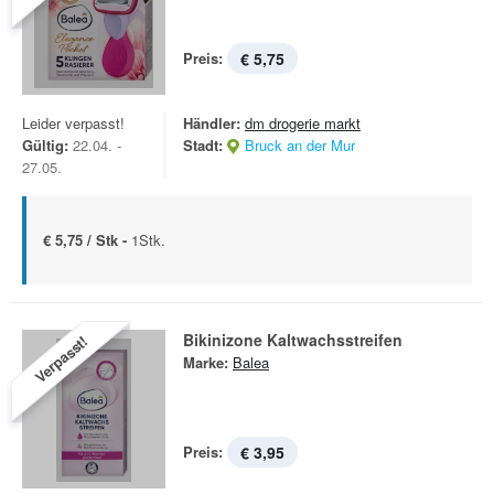
Preis:
€ 5,75
Leider verpasst!
Händler:
dm drogerie markt
Gültig:
22.04. -
Stadt:
Bruck an der Mur
27.05.
€ 5,75 / Stk -
1Stk.
Bikinizone Kaltwachsstreifen
Verpasst!
Marke:
Balea
Preis:
€ 3,95