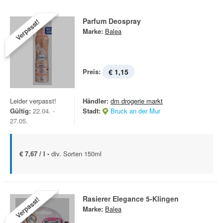
Parfum Deospray
Verpasst!
Marke:
Balea
Preis:
€ 1,15
Leider verpasst!
Händler:
dm drogerie markt
Gültig:
22.04. -
Stadt:
Bruck an der Mur
27.05.
€ 7,67 / l -
div. Sorten 150ml
Rasierer Elegance 5-Klingen
Verpasst!
Marke:
Balea