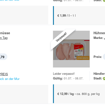
€ 1,99 / l -
1 l
dnüsse
Hühnerb
Verpasst!
n Tag
Marke:
,79
Preis:
Leider verpasst!
Händler
REIS
Gültig:
01.07. - 08.07.
Stadt:
uck an der Mur
€ 12,99 / kg -
ca. 800 g, per kg