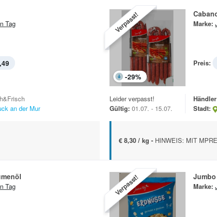
Cabano
Verpasst!
n Tag
Marke:
,49
Preis:
-
29
%
h&Frisch
Leider verpasst!
Händler
uck an der Mur
Gültig:
01.07. - 15.07.
Stadt:
€ 8,30 / kg -
HINWEIS: MIT MPRE
umenöl
Jumbo
Verpasst!
n Tag
Marke: