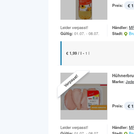
Preis:
€ 1
Leider verpasst!
Händler:
MP
Gültig:
01.07. - 08.07.
Stadt:
Br
€ 1,99 / l -
1 l
Hühnerbrus
Verpasst!
Marke:
Jede
Preis:
€ 1
Leider verpasst!
Händler:
MP
Gültig:
01.07. - 08.07.
Stadt:
Br