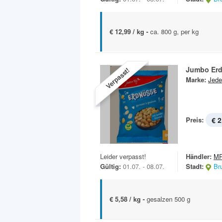
€ 12,99 / kg -
ca. 800 g, per kg
Jumbo Er
Verpasst!
Marke:
Jede
Preis:
€ 2
Leider verpasst!
Händler:
MP
Gültig:
01.07. - 08.07.
Stadt:
Br
€ 5,58 / kg -
gesalzen 500 g