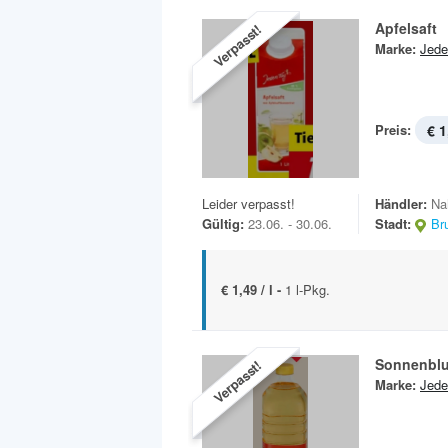
Apfelsaft
Verpasst!
Marke:
Jede
Preis:
€ 1
Leider verpasst!
Händler:
Na
Gültig:
23.06. - 30.06.
Stadt:
Br
€ 1,49 / l -
1 l-Pkg.
Sonnenbl
Verpasst!
Marke:
Jede