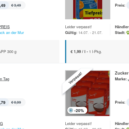
,49
Preis:
€ 3,49
REIS
Leider verpasst!
Händler
uck an der Mur
Gültig:
14.07. - 21.07.
Stadt:
PP 300 g
€ 1,99 / l -
1 l-Pkg.
Zucker
Verpasst!
n Tag
Marke:
,79
Preis:
€ 0,99
-
20
%
&G
Leider verpasst!
Händler