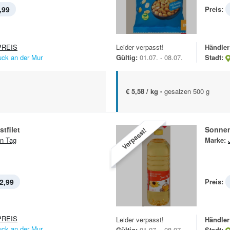
,99
Preis:
REIS
Leider verpasst!
Händler
uck an der Mur
Gültig:
01.07. - 08.07.
Stadt:
€ 5,58 / kg -
gesalzen 500 g
tfilet
Sonne
Verpasst!
n Tag
Marke:
2,99
Preis:
REIS
Leider verpasst!
Händler
uck an der Mur
Gültig:
01.07. - 08.07.
Stadt: