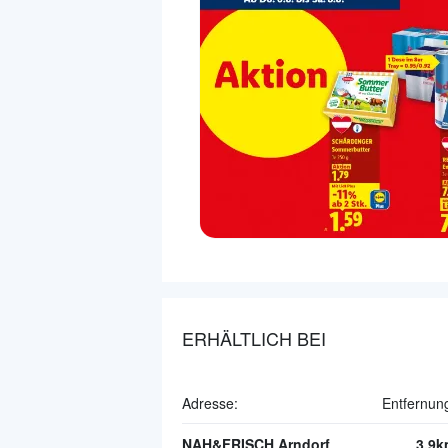
ERHÄLTLICH BEI
Adresse:
Entfernun
NAH&FRISCH Arndorf
3.9k