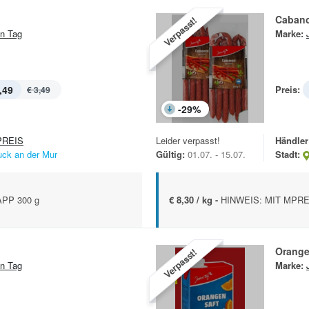
Cabano
Verpasst!
n Tag
Marke:
,49
Preis:
€ 3,49
-
29
%
REIS
Leider verpasst!
Händler
uck an der Mur
Gültig:
01.07. - 15.07.
Stadt:
PP 300 g
€ 8,30 / kg -
HINWEIS: MIT MPRE
Orange
Verpasst!
n Tag
Marke: