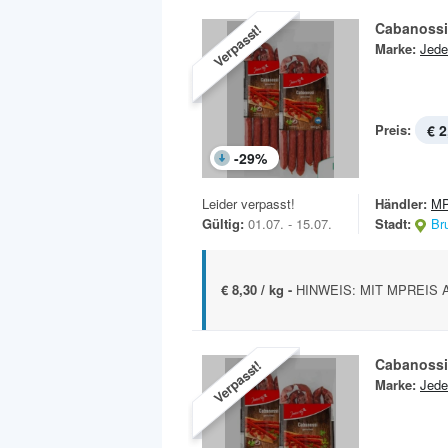
Cabanossi
Verpasst!
Marke:
Jede
Preis:
€ 2
-
29
%
Leider verpasst!
Händler:
MP
Gültig:
01.07. - 15.07.
Stadt:
Br
€ 8,30 / kg -
HINWEIS: MIT MPREIS A
Cabanossi
Verpasst!
Marke:
Jede