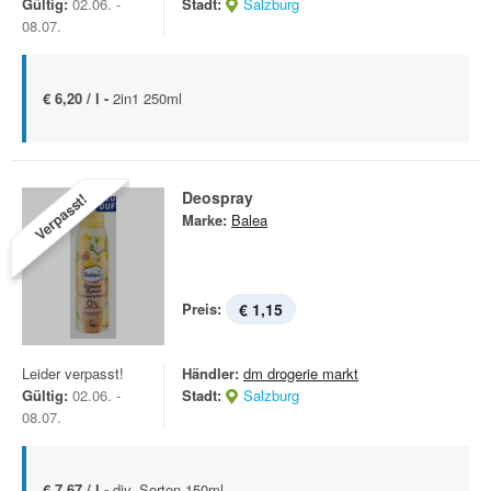
Gültig:
02.06. -
Stadt:
Salzburg
08.07.
€ 6,20 / l -
2in1 250ml
Deospray
Verpasst!
Marke:
Balea
Preis:
€ 1,15
Leider verpasst!
Händler:
dm drogerie markt
Gültig:
02.06. -
Stadt:
Salzburg
08.07.
€ 7,67 / l -
div. Sorten 150ml