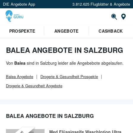
DIE Angebote App
3.812.625 Flugblätter & Angebote
Or
×
PROSPEKTE
ANGEBOTE
CASHBACK
Verrate uns deinen Standort um
Angebote in deiner Nähe
zu
sehen.
BALEA ANGEBOTE IN SALZBURG
Standort festlegen
Von
Balea
sind in Salzburg leider alle Angebebote abgelaufen.
Balea
Angebote
Drogerie & Gesundheit
Prospekte
Drogerie & Gesundheit
Angebote
BALEA ANGEBOTE IN SALZBURG
Med Flüssigseife Waschlotion Ultra