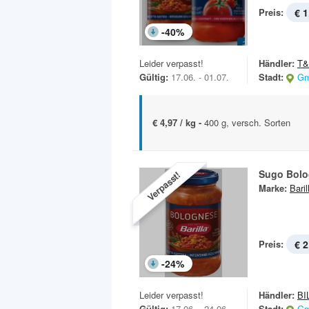
Preis:
€ 1
-
40
%
Leider verpasst!
Händler:
T
Gültig:
17.06. - 01.07.
Stadt:
Gm
€ 4,97 / kg -
400 g, versch. Sorten
Sugo Bol
Verpasst!
Marke:
Baril
Preis:
€ 2
-
24
%
Leider verpasst!
Händler:
BI
Gültig:
17.06. - 24.06.
Stadt:
Gm