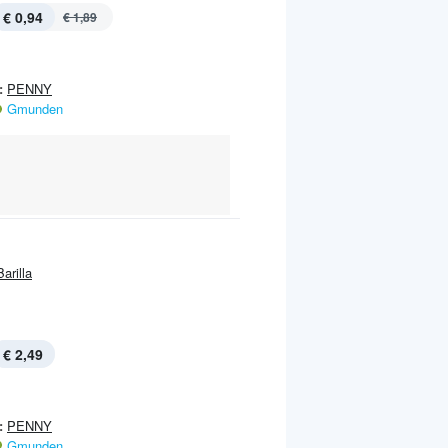
€ 0,94
€ 1,89
:
PENNY
Gmunden
Barilla
€ 2,49
:
PENNY
Gmunden