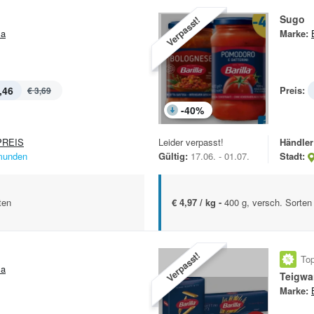
Sugo
Verpasst!
la
Marke:
,46
Preis:
€ 3,69
-
40
%
REIS
Leider verpasst!
Händler
unden
Gültig:
17.06. - 01.07.
Stadt:
ten
€ 4,97 / kg -
400 g, versch. Sorten
Verpasst!
Top
la
Teigwa
Marke: