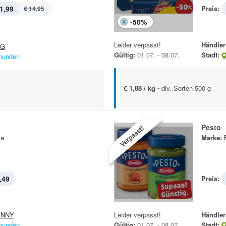
1,99
Preis:
€ 14,95
-
50
%
Leider verpasst!
Händler
&G
Gültig:
01.07. - 08.07.
Stadt:
unden
€ 1,88 / kg -
div. Sorten 500 g
Pesto
Verpasst!
la
Marke:
,49
Preis:
ENNY
Leider verpasst!
Händler
unden
Gültig:
01.07. - 08.07.
Stadt: