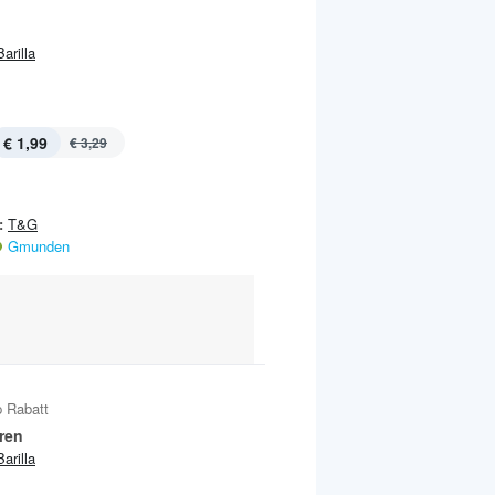
Barilla
€ 1,99
€ 3,29
:
T&G
Gmunden
 Rabatt
ren
Barilla