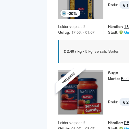
Preis:
€ 1
-
20
%
Leider verpasst!
Händler:
T
Gültig:
17.06. - 01.07.
Stadt:
Gm
€ 2,40 / kg -
5 kg, versch. Sorten
Sugo
Verpasst!
Marke:
Baril
Preis:
€ 2
Leider verpasst!
Händler:
P
Gültig:
01.07. - 08.07.
Stadt:
Gm