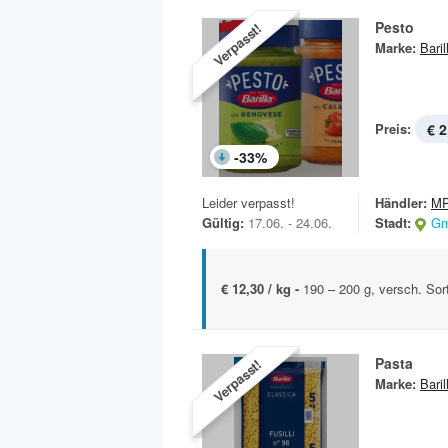
Pesto
Verpasst!
Marke:
Baril
Preis:
€ 2
-
33
%
Leider verpasst!
Händler:
MP
Gültig:
17.06. - 24.06.
Stadt:
Gm
€ 12,30 / kg -
190 – 200 g, versch. Sor
Pasta
Verpasst!
Marke:
Baril