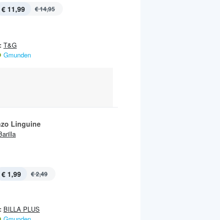
€ 11,99
€ 14,95
:
T&G
Gmunden
nzo Linguine
Barilla
€ 1,99
€ 2,49
:
BILLA PLUS
Gmunden