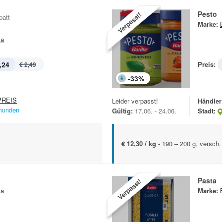
Pesto
Verpasst!
batt
Marke:
la
,24
Preis:
€ 2,49
-
33
%
REIS
Leider verpasst!
Händler
unden
Gültig:
17.06. - 24.06.
Stadt:
€ 12,30 / kg -
190 – 200 g, versch.
Pasta
Verpasst!
la
Marke: