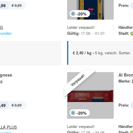
,99
Preis:
€ 3,29
-
20
%
&G
Leider verpasst!
Händler
unden
Gültig:
17.06. - 01.07.
Stadt:
€ 2,40 / kg -
5 kg, versch. Sorten
ognese
Al Bro
Verpasst!
la
Marke:
,49
Preis:
€ 3,29
-
20
%
Leider verpasst!
Händler
LLA PLUS
Gültig:
17.06. - 24.06.
Stadt:
unden