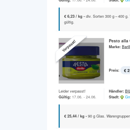
€ 6,23 / kg -
div. Sorten 300 g – 400 g
gültig.
Pesto all
Verpasst!
Marke:
Baril
Preis:
€ 2
Leider verpasst!
Händler:
BI
Gültig:
17.06. - 24.06.
Stadt:
Gm
€ 25,44 / kg -
90 g Glas. Warengruppenr