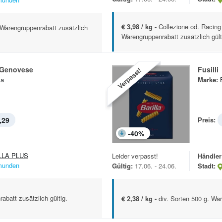
€ 3,98 / kg -
Collezione od. Racing
. Warengruppenrabatt zusätzlich
Warengruppenrabatt zusätzlich gült
a Genovese
Fusilli
Verpasst!
la
Marke:
,29
Preis:
-
40
%
LLA PLUS
Leider verpasst!
Händler
unden
Gültig:
17.06. - 24.06.
Stadt:
abatt zusätzlich gültig.
€ 2,38 / kg -
div. Sorten 500 g. War