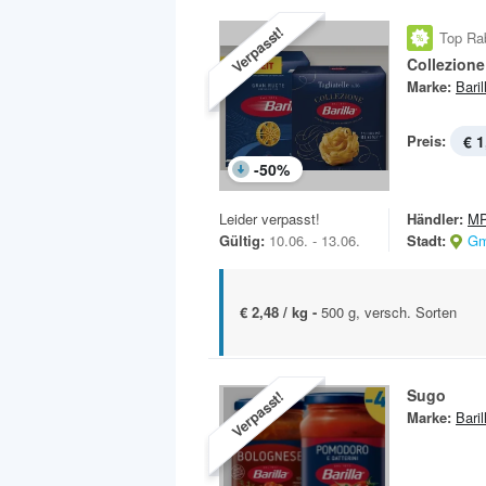
Verpasst!
Top Ra
Collezione
Marke:
Baril
Preis:
€ 1
-
50
%
Leider verpasst!
Händler:
MP
Gültig:
10.06. - 13.06.
Stadt:
Gm
€ 2,48 / kg -
500 g, versch. Sorten
Sugo
Verpasst!
Marke:
Baril