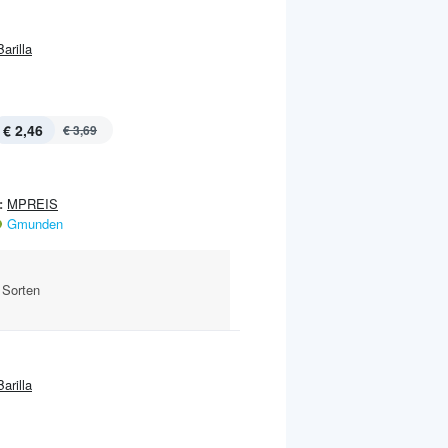
Barilla
€ 2,46
€ 3,69
:
MPREIS
Gmunden
 Sorten
Barilla