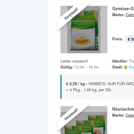
Gemüse-Gr
Verpasst!
Marke:
Cate
Preis:
€ 0
Leider verpasst!
Händler:
Tr
Gültig:
13.04. - 19.04.
Stadt:
Kl
€ 0,29 / kg -
HINWEIS: NUR FÜR GROSS
= 4 Pkg., 1,65 kg, per Stk.
Röstischm
Verpasst!
Marke:
Cate