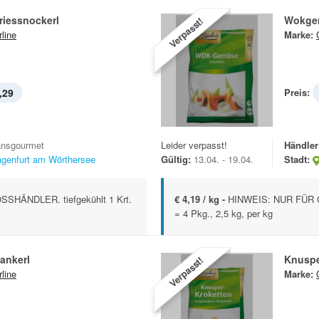
iessnockerl
Wokge
Verpasst!
rline
Marke:
,29
Preis:
ansgourmet
Leider verpasst!
Händler
agenfurt am Wörthersee
Gültig:
13.04. - 19.04.
Stadt:
HÄNDLER. tiefgekühlt 1 Krt.
€ 4,19 / kg -
HINWEIS: NUR FÜR G
= 4 Pkg., 2,5 kg, per kg
ankerl
Knuspe
Verpasst!
rline
Marke: