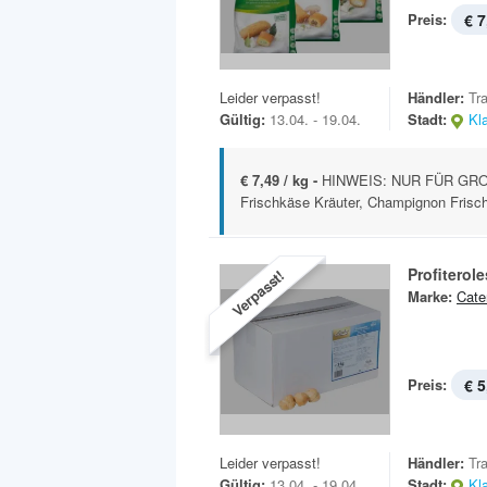
Preis:
€ 7
Leider verpasst!
Händler:
Tr
Gültig:
13.04. - 19.04.
Stadt:
Kl
€ 7,49 / kg -
HINWEIS: NUR FÜR GRO
Frischkäse Kräuter, Champignon Frischk
Profiterole
Verpasst!
Marke:
Cate
Preis:
€ 5
Leider verpasst!
Händler:
Tr
Gültig:
13.04. - 19.04.
Stadt:
Kl