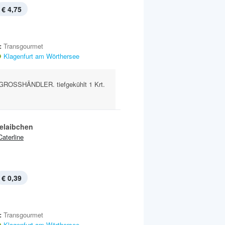
€ 4,75
:
Transgourmet
Klagenfurt am Wörthersee
ROSSHÄNDLER. tiefgekühlt 1 Krt.
elaibchen
Caterline
€ 0,39
:
Transgourmet
Klagenfurt am Wörthersee