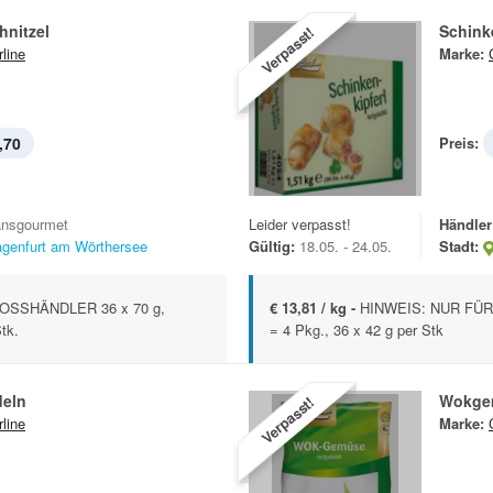
nitzel
Schink
Verpasst!
rline
Marke:
,70
Preis:
ansgourmet
Leider verpasst!
Händler
agenfurt am Wörthersee
Gültig:
18.05. - 24.05.
Stadt:
OSSHÄNDLER 36 x 70 g,
€ 13,81 / kg -
HINWEIS: NUR FÜR 
Stk.
= 4 Pkg., 36 x 42 g per Stk
eln
Wokge
Verpasst!
rline
Marke: