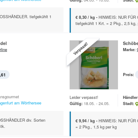
SSHÄNDLER. tiefgekühlt 1
€ 8,30 / kg -
HINWEIS: NUR FÜR 
tiefgekühlt 1 Krt. = 2 Pkg., 2,5 kg,
del
Schöbe
Verpasst!
rline
Marke:
,61
Preis:
ansgourmet
Leider verpasst!
Händler
agenfurt am Wörthersee
Gültig:
18.05. - 24.05.
Stadt:
SSHÄNDLER div. Sorten
€ 9,94 / kg -
HINWEIS: NUR FÜR G
Stk.
= 2 Pkg., 1,5 kg per kg