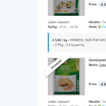
Preis:
€ 3
Leider verpasst!
Händler:
Tr
Gültig:
18.05. - 24.05.
Stadt:
Kl
€ 3,86 / kg -
HINWEIS: NUR FÜR GROS
= 2 Pkg., 2,5 kg per kg
Gemüsela
Verpasst!
Marke:
Cate
Preis:
€ 0
Leider verpasst!
Händler:
Tr