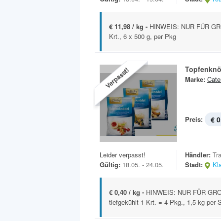
€ 11,98 / kg -
HINWEIS: NUR FÜR GRO
Krt., 6 x 500 g, per Pkg
Topfenknö
Verpasst!
Marke:
Cate
Preis:
€ 0
Leider verpasst!
Händler:
Tr
Gültig:
18.05. - 24.05.
Stadt:
Kl
€ 0,40 / kg -
HINWEIS: NUR FÜR GRO
tiefgekühlt 1 Krt. = 4 Pkg., 1,5 kg per 