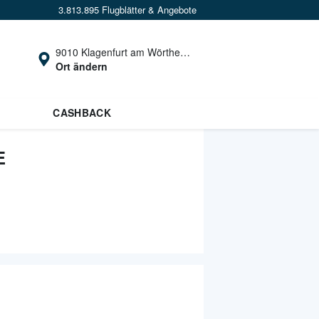
3.813.895 Flugblätter & Angebote
9010 Klagenfurt am Wörthersee
Ort ändern
CASHBACK
E