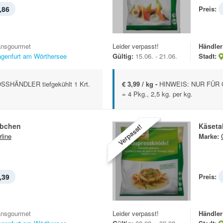
,86
Preis:
ansgourmet
Leider verpasst!
Händler
agenfurt am Wörthersee
Gültig:
15.06. - 21.06.
Stadt:
SHÄNDLER tiefgekühlt 1 Krt.
€ 3,99 / kg -
HINWEIS: NUR FÜR G
= 4 Pkg., 2,5 kg. per kg.
ibchen
Käseta
Verpasst!
rline
Marke:
,39
Preis:
ansgourmet
Leider verpasst!
Händler