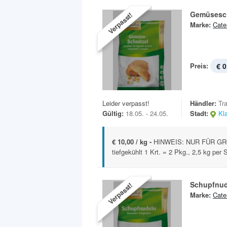
Gemüsesch
Verpasst!
Marke:
Cate
Preis:
€ 0
Leider verpasst!
Händler:
Tr
Gültig:
18.05. - 24.05.
Stadt:
Kl
€ 10,00 / kg -
HINWEIS: NUR FÜR GR
tiefgekühlt 1 Krt. = 2 Pkg., 2,5 kg per 
Schupfnud
Verpasst!
Marke:
Cate