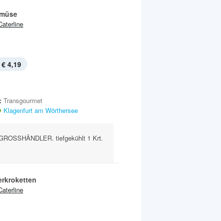
müse
Caterline
€ 4,19
:
Transgourmet
Klagenfurt am Wörthersee
ROSSHÄNDLER. tiefgekühlt 1 Krt.
rkroketten
Caterline