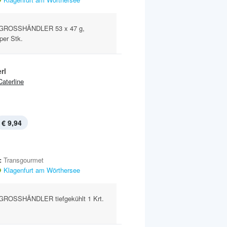
GROSSHÄNDLER 53 x 47 g,
 per Stk.
rl
Caterline
€ 9,94
:
Transgourmet
Klagenfurt am Wörthersee
ROSSHÄNDLER tiefgekühlt 1 Krt.