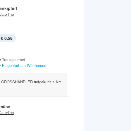
enkipferl
Caterline
€ 0,58
:
Transgourmet
Klagenfurt am Wörthersee
GROSSHÄNDLER tiefgekühlt 1 Krt.
müse
Caterline