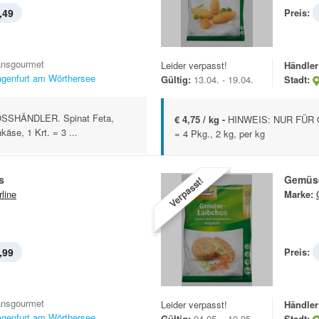
,49
Preis:
ansgourmet
Leider verpasst!
Händler
agenfurt am Wörthersee
Gültig:
13.04. - 19.04.
Stadt:
SSHÄNDLER. Spinat Feta,
€ 4,75 / kg -
HINWEIS: NUR FÜR G
äse, 1 Krt. = 3 ...
= 4 Pkg., 2 kg, per kg
s
Gemüs
Verpasst!
rline
Marke:
,99
Preis:
ansgourmet
Leider verpasst!
Händler
agenfurt am Wörthersee
Gültig:
04.05. - 10.05.
Stadt: