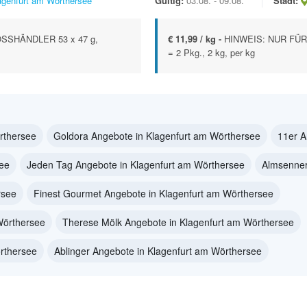
agenfurt am Wörthersee
Gültig:
03.08. - 09.08.
Stadt:
SSHÄNDLER 53 x 47 g,
€ 11,99 / kg -
HINWEIS: NUR FÜR 
= 2 Pkg., 2 kg, per kg
rthersee
Goldora Angebote in Klagenfurt am Wörthersee
11er A
see
Jeden Tag Angebote in Klagenfurt am Wörthersee
Almsenner
rsee
Finest Gourmet Angebote in Klagenfurt am Wörthersee
Wörthersee
Therese Mölk Angebote in Klagenfurt am Wörthersee
örthersee
Ablinger Angebote in Klagenfurt am Wörthersee