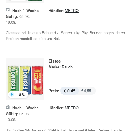
Noch
1
Woche
Händler:
METRO
Gültig:
05.08. -
19.08.
Classico od. Intenso Bohne div. Sorten 1-kg-Pkg Bei den abgebildeten
Preisen handelt es sich um Net...
Eistee
Marke:
Rauch
Preis:
€ 0,45
€ 0,55
-
18
%
Noch
1
Woche
Händler:
METRO
Gültig:
05.08. -
19.08.
div. Sorten 24-Ds-Tray 0,33-l-Ds Bei den abgebildeten Preisen handelt