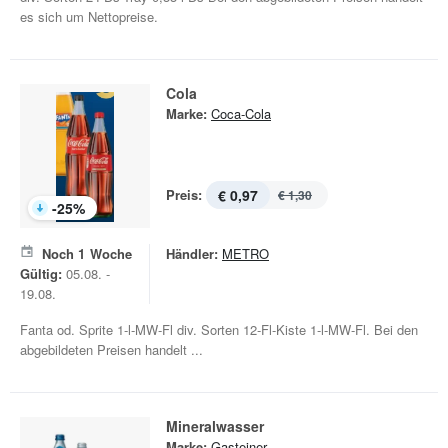
es sich um Nettopreise.
Cola
Marke:
Coca-Cola
Preis:
€ 0,97
€ 1,30
-
25
%
Noch
1
Woche
Händler:
METRO
Gültig:
05.08. -
19.08.
Fanta od. Sprite 1-l-MW-Fl div. Sorten 12-Fl-Kiste 1-l-MW-Fl. Bei den
abgebildeten Preisen handelt ...
Mineralwasser
Marke:
Gasteiner