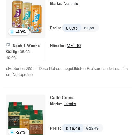
Marke:
Nescafé
Preis:
€ 0,95
€ 1,59
-
40
%
Noch
1
Woche
Händler:
METRO
Gültig:
05.08. -
19.08.
div. Sorten 250-ml-Dose Bei den abgebildeten Preisen handelt es sich
um Nettopreise.
Caffé Crema
Marke:
Jacobs
Preis:
€ 16,49
€ 22,49
-
27
%