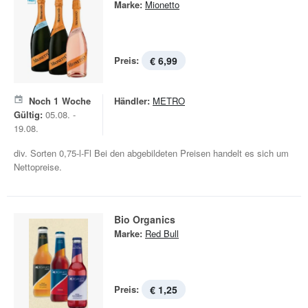
Marke:
Mionetto
Preis:
€ 6,99
Noch
1
Woche
Händler:
METRO
Gültig:
05.08. -
19.08.
div. Sorten 0,75-l-Fl Bei den abgebildeten Preisen handelt es sich um
Nettopreise.
Bio Organics
Marke:
Red Bull
Preis:
€ 1,25