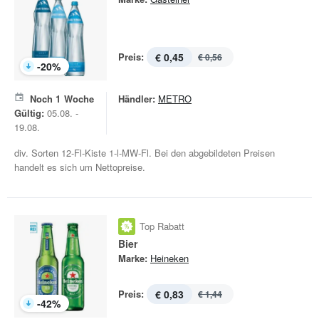
Preis:
€ 0,45
€ 0,56
-
20
%
Noch
1
Woche
Händler:
METRO
Gültig:
05.08. -
19.08.
div. Sorten 12-Fl-Kiste 1-l-MW-Fl. Bei den abgebildeten Preisen
handelt es sich um Nettopreise.
Top Rabatt
Bier
Marke:
Heineken
Preis:
€ 0,83
€ 1,44
-
42
%