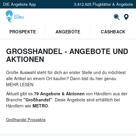
DIE Angebote App
3.812.625 Flugblätter & Angebote
St
PROSPEKTE
ANGEBOTE
CASHBACK
GROSSHANDEL - ANGEBOTE UND A
KTIONEN
Große Auswahl steht für dich an erster Stelle und du möchtest
alle Artikel an einem Ort kaufen? Dann bist du hier genau
richtig. Denn die besten Angebote für Firmen,
MEHR LESEN
Partys
& Co
findest du in den Flugblättern von
METRO
,
AGM
& Co.
Aktuell gibt es
79 Angebote & Aktionen
von Händlern aus der
Branche
"Großhandel"
. Diese Angebote sind erhältlich bei
Händlern wie
METRO
.
Großhandel
Prospekte