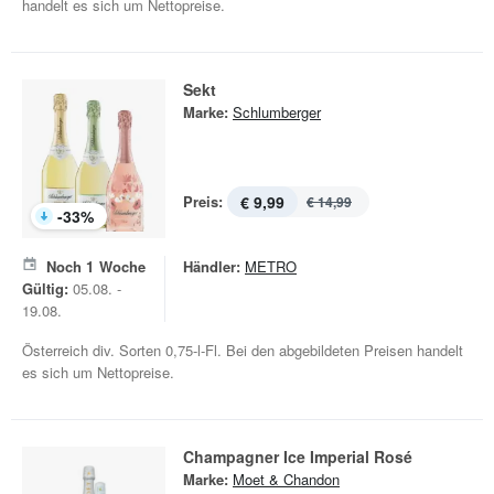
handelt es sich um Nettopreise.
Sekt
Marke:
Schlumberger
Preis:
€ 9,99
€ 14,99
-
33
%
Noch
1
Woche
Händler:
METRO
Gültig:
05.08. -
19.08.
Österreich div. Sorten 0,75-l-Fl. Bei den abgebildeten Preisen handelt
es sich um Nettopreise.
Champagner Ice Imperial Rosé
Marke:
Moet & Chandon