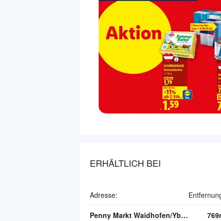
ERHÄLTLICH BEI
Adresse:
Entfernun
Penny Markt Waidhofen/Ybbs
769