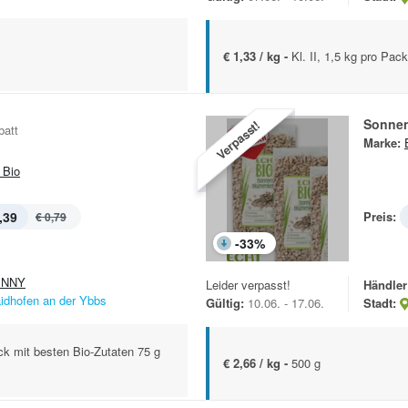
€ 1,33 / kg -
Kl. II, 1,5 kg pro Pac
Sonne
Verpasst!
batt
Marke:
 Bio
,39
Preis:
€ 0,79
-
33
%
ENNY
Leider verpasst!
Händler
idhofen an der Ybbs
Gültig:
10.06. - 17.06.
Stadt:
k mit besten Bio-Zutaten 75 g
€ 2,66 / kg -
500 g