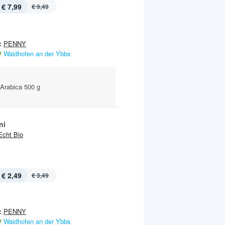
€ 7,99
€ 9,49
:
PENNY
Waidhofen an der Ybbs
Arabica 500 g
ni
Echt Bio
€ 2,49
€ 3,49
:
PENNY
Waidhofen an der Ybbs