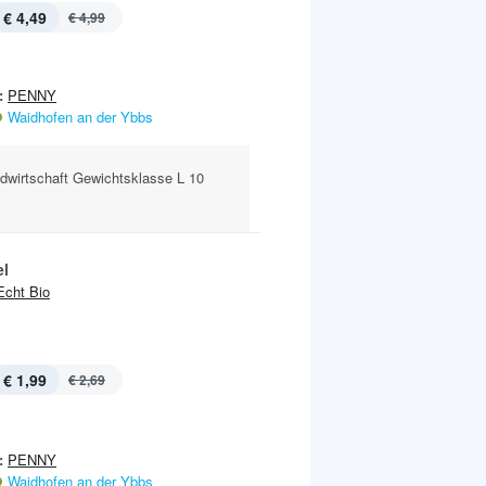
€ 4,49
€ 4,99
:
PENNY
Waidhofen an der Ybbs
dwirtschaft Gewichtsklasse L 10
el
Echt Bio
€ 1,99
€ 2,69
:
PENNY
Waidhofen an der Ybbs