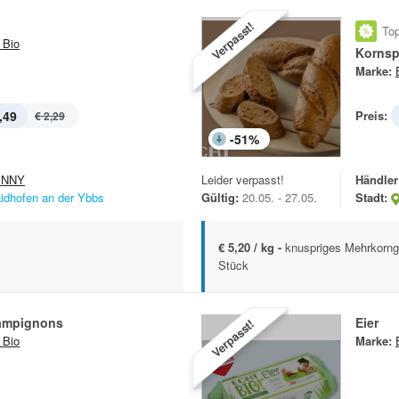
Verpasst!
Top
 Bio
Kornsp
Marke:
,49
Preis:
€ 2,29
-
51
%
ENNY
Leider verpasst!
Händler
idhofen an der Ybbs
Gültig:
20.05. - 27.05.
Stadt:
€ 5,20 / kg -
knuspriges Mehrkorng
Stück
ampignons
Eier
Verpasst!
 Bio
Marke: