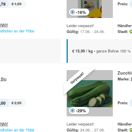
,79
Preis:
€ 1,99
-
16
%
ENNY
Leider verpasst!
Händler
idhofen an der Ybbs
Gültig:
17.06. - 24.06.
Stadt:
€ 15,98 / kg -
ganze Bohne 100 % 
Zucchi
Verpasst!
 Bio
Marke:
,00
Preis:
€ 2,99
-
29
%
ENNY
Leider verpasst!
Händler
idhofen an der Ybbs
Gültig:
24.06. - 27.06.
Stadt: