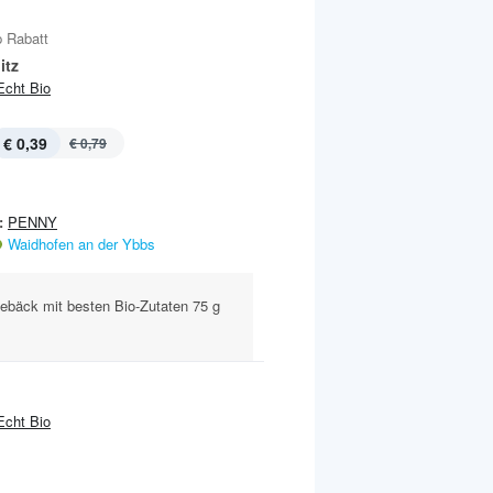
 Rabatt
itz
Echt Bio
€ 0,39
€ 0,79
:
PENNY
Waidhofen an der Ybbs
ebäck mit besten Bio-Zutaten 75 g
Echt Bio