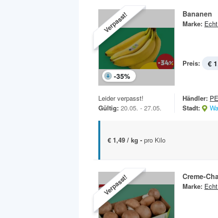
Bananen
Verpasst!
Marke:
Echt
Preis:
€ 1
-
35
%
Leider verpasst!
Händler:
P
Gültig:
20.05. - 27.05.
Stadt:
Wa
€ 1,49 / kg -
pro Kilo
Creme-Ch
Verpasst!
Marke:
Echt