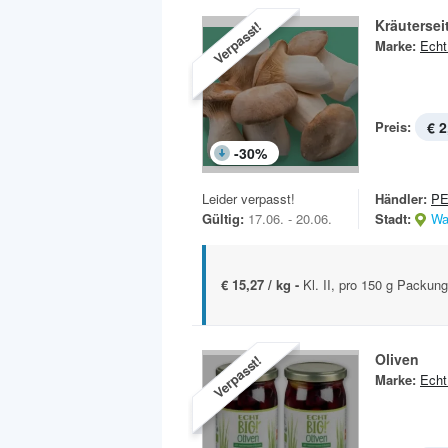
Kräutersei
Verpasst!
Marke:
Echt
Preis:
€ 2
-
30
%
Leider verpasst!
Händler:
P
Gültig:
17.06. - 20.06.
Stadt:
Wa
€ 15,27 / kg -
Kl. II, pro 150 g Packung
Oliven
Verpasst!
Marke:
Echt