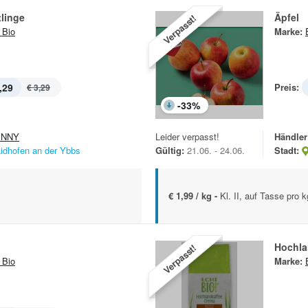
tlinge
Äpfel
Verpasst!
 Bio
Marke:
,29
Preis:
€ 3,29
-
33
%
ENNY
Leider verpasst!
Händler
idhofen an der Ybbs
Gültig:
21.06. - 24.06.
Stadt:
€ 1,99 / kg -
Kl. II, auf Tasse pro k
Hochla
Verpasst!
 Bio
Marke: