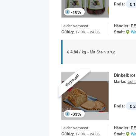
Preis:
€ 1
-
10
%
Leider verpasst!
Händler:
P
Gültig:
17.06. - 24.06.
Stadt:
Wa
€ 4,84 / kg -
Mit Stein 370g
Dinkelbrot
Verpasst!
Marke:
Echt
Preis:
€ 2
-
33
%
Leider verpasst!
Händler:
P
Gültig:
17.06. - 24.06.
Stadt:
Wa