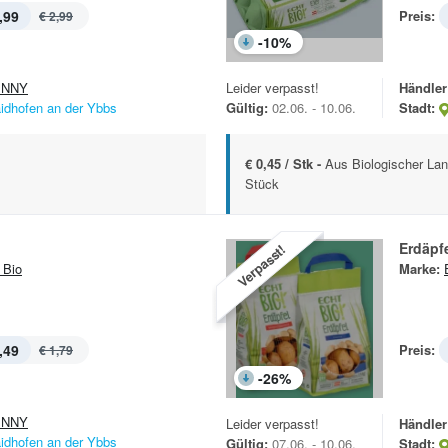
,99
Preis:
€ 2,99
-
10
%
ENNY
Leider verpasst!
Händler
idhofen an der Ybbs
Gültig:
02.06. - 10.06.
Stadt:
€ 0,45 / Stk -
Aus Biologischer Lan
Stück
Erdäpf
Verpasst!
 Bio
Marke:
,49
Preis:
€ 1,79
-
26
%
ENNY
Leider verpasst!
Händler
idhofen an der Ybbs
Gültig:
07.06. - 10.06.
Stadt: