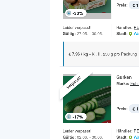
Preis:
€ 1
-
33
%
Leider verpasst!
Händler:
P
Gültig:
27.05. - 30.05.
Stadt:
Wa
€ 7,96 / kg -
Kl. II, 250 g pro Packung
Gurken
Verpasst!
Marke:
Echt
Preis:
€ 1
-
17
%
Leider verpasst!
Händler:
P
Gültig:
02.06. - 30.06.
Stadt:
Wa