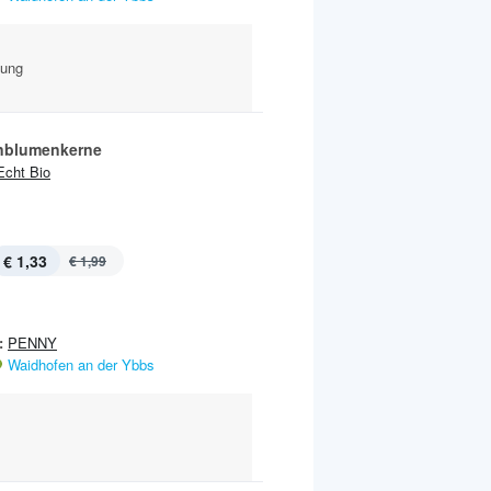
kung
nblumenkerne
Echt Bio
€ 1,33
€ 1,99
:
PENNY
Waidhofen an der Ybbs