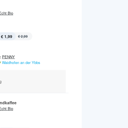
Echt Bio
€ 1,99
€ 2,99
:
PENNY
Waidhofen an der Ybbs
g
ndkaffee
Echt Bio