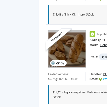
€ 1,49 / Stk -
Kl. II, pro Stück
Verpasst!
Top Ra
Kornspitz
Marke:
Echt
Preis:
€ 0
-
51
%
Leider verpasst!
Händler:
P
Gültig:
02.06. - 10.06.
Stadt:
Wa
€ 5,20 / kg -
knuspriges Mehrkorngebäc
Stück